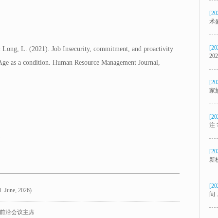
[20
术
[20
 Long, L. (2021). Job Insecurity, commitment, and proactivity
2
: Age as a condition. Human Resource Management Journal,
[20
家
[20
注
》
[20
新
[20
- June, 2026)
间
前沿会议主席