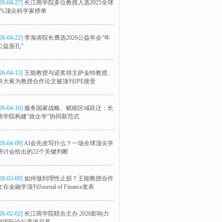
26-04-27]
长江商学院多位教授入选2025全球
2%顶尖科学家榜单
26-04-22]
李海涛院长膺选2026公益年会“年
公益面孔”
26-04-15]
王能教授与诺奖得主萨金特教授、
科大蒋为教授合作论文被顶刊JPE接受
26-04-10]
服务国家战略、赋能区域跃迁：长
商学院构建“政企学”协同新范式
26-04-09]
AI会先改写什么？一场全球顶尖学
研讨会给出的22个关键判断
26-03-09]
如何做到理性止损？王能教授合作
在金融学顶刊Journal of Finance发表
26-02-02]
长江商学院联合主办 2026影响力