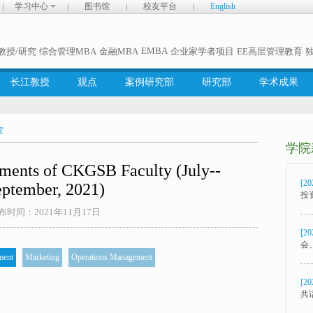
学习中心
图书馆
校友平台
English
EMBA
教授/研究
综合管理MBA
金融MBA
企业家学者项目
EE高层管理教育
长江教授
观点
案例研究部
研究部
学术成果
室
学院
ents of CKGSB Faculty (July--
[20
ptember, 2021)
投
布时间：2021年11月17日
[20
会
ment
Marketing
Operations Management
[20
共