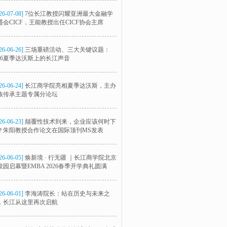
26-07-08]
7位长江教授闪耀亚洲最大金融学
盛会CICF，王能教授出任CICF协会主席
26-06-26]
三场重磅活动、三大关键议题：
026夏季达沃斯上的长江声音
26-06-24]
长江商学院亮相夏季达沃斯，主办
族传承主题专属分论坛
26-06-23]
颠覆性技术到来，企业应该何时下
？朱阳教授合作论文在国际顶刊MS发表
26-06-05]
焕新境 · 行无疆 ｜长江商学院北京
校园启幕暨EMBA 2026春季开学典礼圆满
26-06-01]
李海涛院长：站在历史与未来之
，长江从这里再次启航