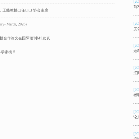
[20
前
，王能教授出任CICF协会主席
[20
ary- March, 2026)
度
授合作论文在国际顶刊MS发表
[20
港
科学家榜单
[20
江
[20
者
[20
论文
[20