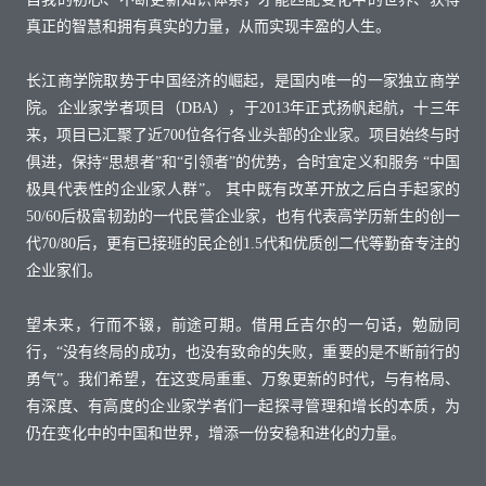
真正的智慧和拥有真实的力量，从而实现丰盈的人生。
长江商学院取势于中国经济的崛起，是国内唯一的一家独立商学
院。企业家学者项目（DBA），于2013年正式扬帆起航，十三年
来，项目已汇聚了近700位各行各业头部的企业家。项目始终与时
俱进，保持“思想者”和“引领者”的优势，合时宜定义和服务 “中国
极具代表性的企业家人群”。 其中既有改革开放之后白手起家的
50/60后极富韧劲的一代民营企业家，也有代表高学历新生的创一
代70/80后，更有已接班的民企创1.5代和优质创二代等勤奋专注的
企业家们。
望未来，行而不辍，前途可期。借用丘吉尔的一句话，勉励同
行，“没有终局的成功，也没有致命的失败，重要的是不断前行的
勇气”。我们希望，在这变局重重、万象更新的时代，与有格局、
有深度、有高度的企业家学者们一起探寻管理和增长的本质，为
仍在变化中的中国和世界，增添一份安稳和进化的力量。