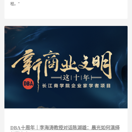
程。”
DBA十周年｜李海涛教授对话陈湖雄：晨光如何演绎