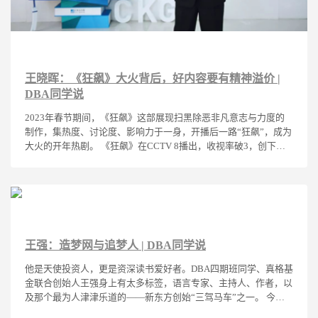
王晓晖：《狂飙》大火背后，好内容要有精神溢价 |
DBA同学说
2023年春节期间，《狂飙》这部展现扫黑除恶非凡意志与力度的
制作，集热度、讨论度、影响力于一身，开播后一路“狂飙”，成为
大火的开年热剧。 《狂飙》在CCTV 8播出，收视率破3，创下央
视八套近九年来历史最高收视；在爱奇艺上线19天，最高播出热度
值超11700，更是打破站内热度最高纪录。近45万观众为其在豆瓣
打分，播出期间评分曾一度高达9.1。
王强：造梦网与追梦人 | DBA同学说
他是天使投资人，更是资深读书爱好者。DBA四期班同学、真格基
金联合创始人王强身上有太多标签，语言专家、主持人、作者，以
及那个最为人津津乐道的——新东方创始“三驾马车”之一。 今
天，与您分享王强“读书只读一流的书，做人要做一流的人“的快意