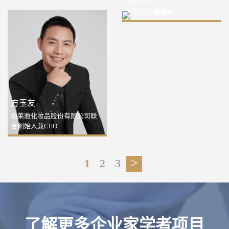
大族激光 董事长
方玉友
珀莱雅化妆品股份有限公司联
合创始人兼CEO
>
1
2
3
了解更多企业家学者项目