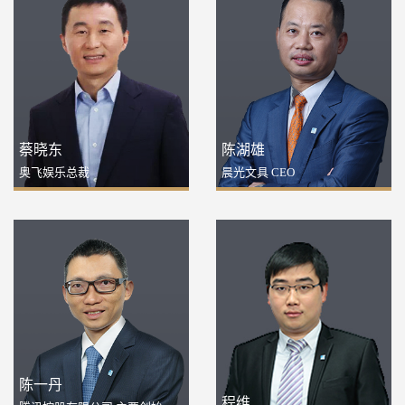
蔡晓东
陈湖雄
奥飞娱乐总裁
晨光文具 CEO
陈一丹
程维