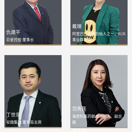
戴珊
仇建平
阿里巴巴集团创始人之一、B2B
巨星控股 董事长
事业群总裁
范秀莲
丁世忠
海思科医药联合创始人、副总
安踏集团 董事局主席
裁
高云峰