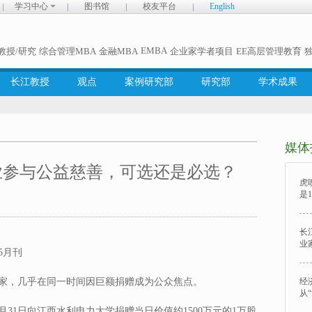
学习中心
图书馆
校友平台
English
EMBA
教授/研究
综合管理MBA
金融MBA
企业家学者项目
EE高层管理教育
长江教授
观点
案例研究部
研究部
学术成果
媒体
业参与公益慈善，可选还是必选？
虎
是1
长
业
5月刊
企业家，几乎在同一时间因巨额捐赠成为公众焦点。
经
从
0月31日向江西水利电力大学捐赠当日价值约1500万元的1万股