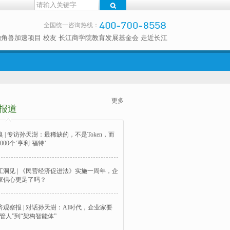
全国统一咨询热线：
独角兽加速项目
校友
长江商学院教育发展基金会
走近长江
更多
报道
嗅 | 专访孙天澍：最稀缺的，不是Token，而
000个‘亨利·福特’
江洞见 | 《民营经济促进法》实施一周年，企
家信心更足了吗？
济观察报 | 对话孙天澍：AI时代，企业家要
“管人”到“架构智能体”