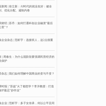
面新闻 | 徐立新：AI时代的就业友好：健全
利、优化分配、遏制内卷
浪财经 | 苏丹：如何打通科创企业融资“最后
公里”？
族企业杂志 | 范昕宇：选接班人，这2点很重
新 | 周春生：为什么现阶段要强调民营经济的
法保护
经杂志 | 我们如何理解中国商业的变与不变？
球时报 | “苏超”火了都想学？李洋教授：打造
旅IP最忌“抄作业”
族企业 | 范昕宇：多子女传承，何以公平且同