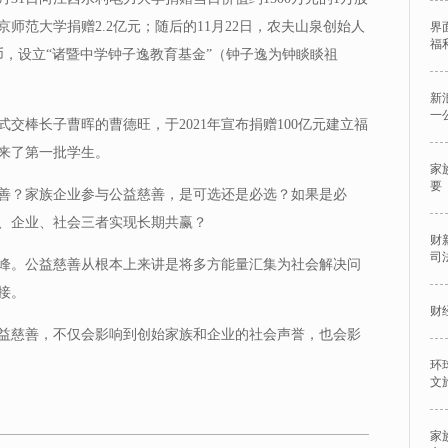
京师范大学捐赠2.2亿元；随后的11月22日，农夫山泉创始人
界
福
币，设立“诸暨中学钟子逸教育基金”（钟子逸为钟睒睒祖
新
一
正式交棒长子曹晖的曹德旺，于2021年宣布捐赠100亿元建立福
迎来了第一批学生。
家
要
善？家族企业参与公益慈善，是可选还是必选？如果是必
、企业、社会三者实现长期共赢？
财
司
峰。公益慈善从根本上来讲是将多方能量汇集为社会解决问
接。
财
益慈善，不仅会影响到创始家族和企业的社会声誉，也会影
环
文
家