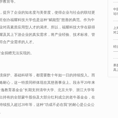
学教育等。
中
，提升了企业的知名度与美誉度，使得企业与社会的联结更
论
旺创办福耀科技大学也是这种“赋能型”慈善的典范。作为中
业对高素质应用型人才的渴求。所以，福耀科技大学在获得
上
对
耀及其上下游企业的真实需求，将产业经验、技术标准、管
符合产业需求的人才。
经
—
资金捐赠无法实现的。
界
高
境保护、基础科研等，都需要数十年如一日的持续投入。而
略耐心，这一特质同样体现在其慈善事业上。段永平20年来
子逸教育基金会”长期支持清华大学、北京大学、浙江大学等
出持有的全部蒙牛股份及大部分红利成立的老牛基金会，在
续投入超过20年等，这种“功成不必在我”的耐心是公众公
。