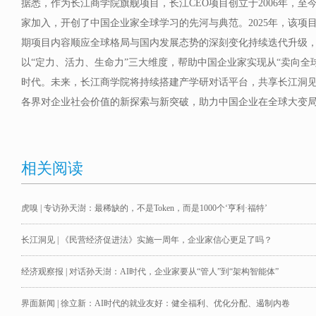
据悉，作为长江商学院旗舰项目，长江CEO项目创立于2006年，至今
家加入，开创了中国企业家全球学习的先河与典范。2025年，该项
期项目内容顺应全球格局与国内发展态势的深刻变化持续迭代升级
以“定力、活力、生命力”三大维度，帮助中国企业家实现从“卖向全球
时代。未来，长江商学院将持续搭建产学研对话平台，共享长江洞
各界对企业社会价值的新探索与新突破，助力中国企业在全球大变
相关阅读
虎嗅 | 专访孙天澍：最稀缺的，不是Token，而是1000个‘亨利·福特’
长江洞见 | 《民营经济促进法》实施一周年，企业家信心更足了吗？
经济观察报 | 对话孙天澍：AI时代，企业家要从“管人”到“架构智能体”
界面新闻 | 徐立新：AI时代的就业友好：健全福利、优化分配、遏制内卷