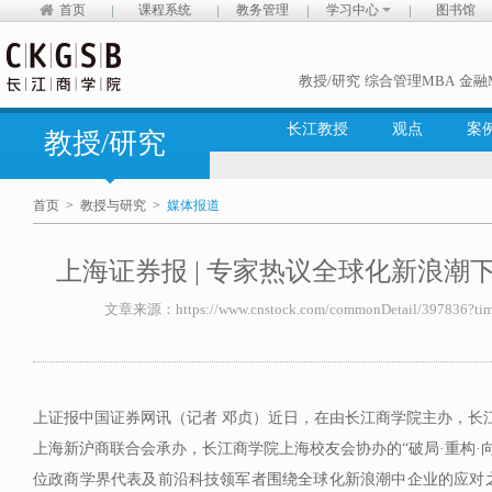
首页
课程系统
教务管理
学习中心
图书馆
教授/研究
综合管理MBA
金融
长江教授
观点
案
教授/研究
首页
>
教授与研究
>
媒体报道
上海证券报 | 专家热议全球化新浪潮
文章来源：https://www.cnstock.com/commonDetail/397836?tim
上证报中国证券网讯（记者 邓贞）近日，在由长江商学院主办，长
上海新沪商联合会承办，长江商学院上海校友会协办的“破局·重构·向
位政商学界代表及前沿科技领军者围绕全球化新浪潮中企业的应对