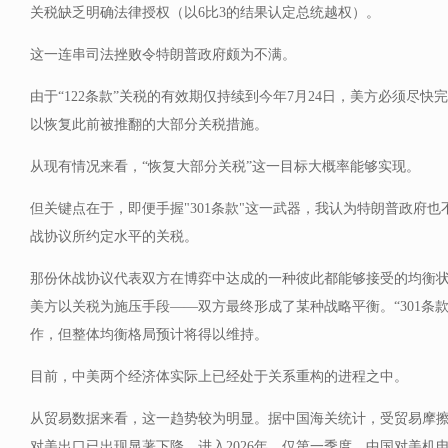
关税缺乏明确法律授权（以6比3的结果认定总统越权）。
这一连串司法挫败令特朗普政府颇为不满。
由于“122条款”关税的有效期仅持续到今年7月24日，美方必须尽快完
以恢复此前被推翻的大部分关税措施。
从现有情况来看，“恢复大部分关税”这一目标大概率能够实现。
但关键点在于，即便手握"301条款"这一武器，我认为特朗普政府
战协议所约定水平的关税。
那份休战协议代表双方在博弈中达成的一种彼此都能够接受的均衡
美方以关税为施压手段——双方最终形成了某种战略平衡。“301条
作，但整体均衡格局预计将得以维持。
目前，中美两个经济体实际上已经处于关系重构的进程之中。
从贸易数据来看，这一趋势较为明显。据中国海关统计，受贸易摩擦持
对美出口已出现显著下降。进入2026年，仅第一季度，中国对美机