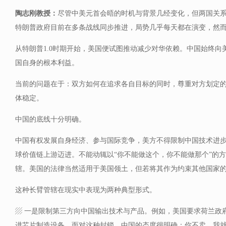
陶志刚教授：
尽管中美元首会晤的时机与背景几经变化，但两国关
特朗普政府目前在多条战线同步推进，局势几乎每天都在演变，然
从特朗普1.0时期开始，美国便试图推动减少对华依赖。中国始终向
国自身的根本利益。
当前的问题在于：双方如何在追求各自目标的同时，尊重对方划定
体稳定。
中国的底线十分明确。
中国有权发展自身经济、参与国际竞争，美方不得限制中国技术进
球价值链上游迈进。不能动辄以“你不能做这个，你不能做那个”的
辖。美国的法律当然适用于美国领土，但若将其作为约束其他国家
这种长臂管辖在现实中表现为两种典型形式。
▨ 一是限制第三方向中国输出技术与产品。例如，美国要求荷兰政
进芯片制造设备。面对这种封锁，中国的态度很明确：你不卖，我