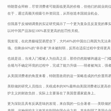
特朗普会辩称，尽管消费者可能面临更高的价格，但他们的就业岗
在于，通过高额关税吸引外资回流，从而创造本国就业机会。
但我基于反倾销调查的实证研究揭示了一个更为复杂且反直觉的事
以对中国产品加征100%甚至更高的惩罚性关税。
我发现，在此类极端贸易壁垒下，大约40%的中国出口商因为无法
场。但剩余60%的“幸存者”并未被削弱，反而在适应过程中变得更
也就是说，当准入门槛被人为抬高之后，那些仍然能够跨越这一门
合规与不确定环境的过程中，完成了能力升级——弱者被淘汰，强
从美国消费者的角度来看，特朗普政府的这一策略造成的代价显而
美联储的研究人员指出，关税成本的90%最终由美国消费者以更高
护主义的财政负担，实际上主要落在了美国普通家庭身上。
更为深刻且具有反讽意味的发现，来自我的一位合著者——美联储
表明，这种保护主义政策在削弱中国企业之前，首先削弱了美国企