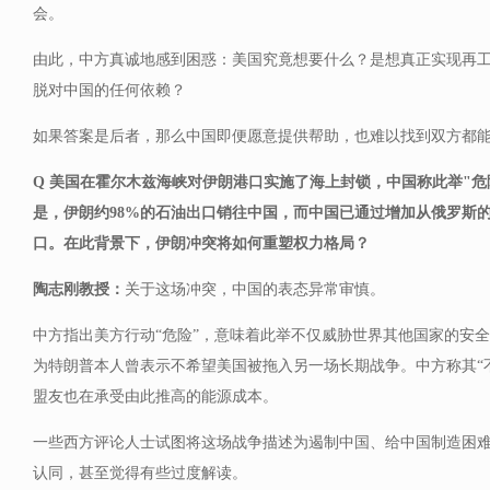
会。
由此，中方真诚地感到困惑：美国究竟想要什么？是想真正实现再
脱对中国的任何依赖？
如果答案是后者，那么中国即便愿意提供帮助，也难以找到双方都
Q 美国在霍尔木兹海峡对伊朗港口实施了海上封锁，中国称此举"危
是，伊朗约98%的石油出口销往中国，而中国已通过增加从俄罗斯
口。在此背景下，伊朗冲突将如何重塑权力格局？
陶志刚教授：
关于这场冲突，中国的表态异常审慎。
中方指出美方行动“危险”，意味着此举不仅威胁世界其他国家的安
为特朗普本人曾表示不希望美国被拖入另一场长期战争。中方称其“
盟友也在承受由此推高的能源成本。
一些西方评论人士试图将这场战争描述为遏制中国、给中国制造困
认同，甚至觉得有些过度解读。