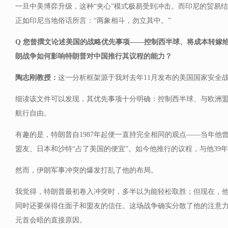
一旦中美博弈升级，这种“夹心”模式极易受到冲击。而印尼的贸易
正如印尼当地俗话所言：“两象相斗，勿立其中。”
Q 您曾撰文论述美国的战略优先事项——控制西半球、将成本转嫁
朗战争如何影响特朗普对中国推行其议程的能力？
陶志刚教授：
这一分析框架源于我对去年11月发布的美国国家安全
细读该文件可以发现，其优先事项十分明确：控制西半球、与欧洲
航行自由。
有趣的是，特朗普自1987年起便一直持完全相同的观点——当年他
盟友、日本和沙特“占了美国的便宜”。如今他推行的议程，与他39
然而，伊朗军事冲突的爆发打乱了他的布局。
我觉得，特朗普最初卷入冲突时，多半以为能轻松取胜；但现在，
同时还要保得住面子和盟友的信任。这场战争确实分散了他的注意
元首会晤的直接原因。