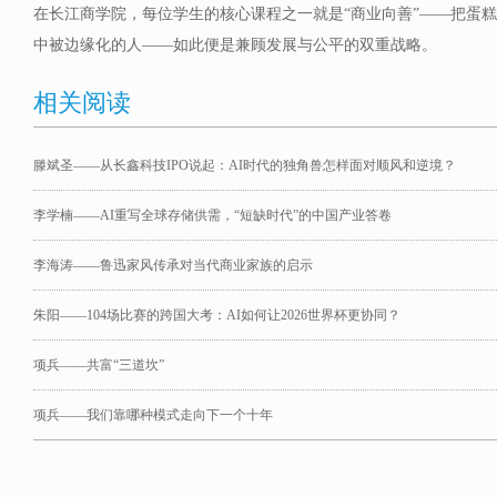
在长江商学院，每位学生的核心课程之一就是“商业向善”——把蛋
中被边缘化的人——如此便是兼顾发展与公平的双重战略。
相关阅读
滕斌圣——从长鑫科技IPO说起：AI时代的独角兽怎样面对顺风和逆境？
李学楠——AI重写全球存储供需，“短缺时代”的中国产业答卷
李海涛——鲁迅家风传承对当代商业家族的启示
朱阳——104场比赛的跨国大考：AI如何让2026世界杯更协同？
项兵——共富“三道坎”
项兵——我们靠哪种模式走向下一个十年