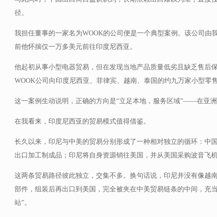
径。
我担任董事的一家名为WOOK的公司便是一个典型案例。该公司由
前他怀揣仅一万多美元前往印度尼西亚。
他起初从事小型电器贸易，但在发现当地产品质量低劣且缺乏售后
WOOK公司向印度尼西亚、菲律宾、越南、泰国的约九万家小型零
这一案例生动说明，正确的方向是“立足本地，服务区域”——在亚
在我看来，印度尼西亚的贸易模式值得借鉴。
长久以来，印尼与中美的贸易分别形成了一种相对独立的循环：中
出口加工制成品；印尼将自身资源销往美国，并从美国采购波音飞
这两条贸易路径彼此独立，交集不多。换句话说，印尼并没有像越
部件，组装后再出口到美国，完全被夹在中美贸易链条的中间，充当
站”。