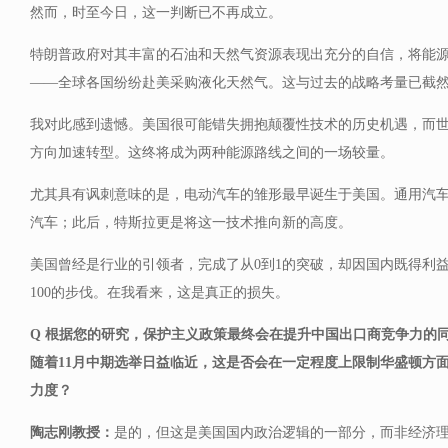
然而，时至今日，这一判断已不再成立。
特朗普政府对其丰富的石油和天然气资源表现出充分的自信，将能
——全球各国纷纷赴美采购液化天然气。这与过去的战略考量已截
我对此感到遗憾。美国很可能错失拥抱颠覆性技术的历史机遇，而
方向加速转型。这终将成为两种能源路线之间的一场较量。
尤其具有讽刺意味的是，电动汽车的雏形最早诞生于美国。通用汽车早
汽车；此后，特斯拉更是将这一技术推向新的高度。
美国曾经是行业的引领者，完成了从0到1的突破，却因国内既得利
100的步伐。在我看来，这是真正的损失。
Q 根据您的研究，保护主义政策最终会在提升中国出口商竞争力的
随着11月中期选举日益临近，这是否会在一定程度上限制华盛顿方
力度？
陶志刚教授：
是的，但这是美国国内政治逻辑的一部分，而非经济