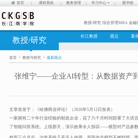
首页
课程系统
教务管理
学习中心
图书馆
教授/研究
综合管理MBA
金融
长江教授
观点
案
教授/研究
首页
>
教授与研究
>
最新观点
张维宁——企业AI转型：从数据资产
文章首发于：《哈佛商业评论》（2026年5月12日发表）
一家拥有二十年行业经验的制造企业，花了六个月时间部署了大语
了智能问答系统。上线那天，演示效果令人惊叹——模型对产品参
然而三个月后，这套系统几乎无人使用。原因并非模型不够聪明，