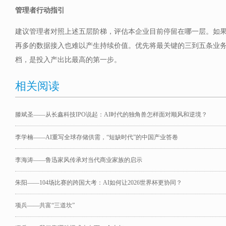
管理者行动指引
建议管理者对照上述五层阶梯，评估本企业目前停留在哪一层。如果
再多的数据接入也难以产生持续价值。优先将最关键的三到五条业
档，是投入产出比最高的第一步。
相关阅读
滕斌圣——从长鑫科技IPO说起：AI时代的独角兽怎样面对顺风和逆境？
李学楠——AI重写全球存储供需，“短缺时代”的中国产业答卷
李海涛——鲁迅家风传承对当代商业家族的启示
朱阳——104场比赛的跨国大考：AI如何让2026世界杯更协同？
项兵——共富“三道坎”