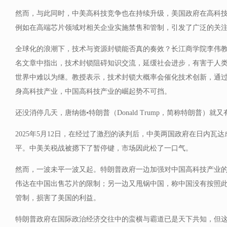
然而，与此同时，中美高科技竞争也在持续升级，美国政府在高科
例如在高端芯片领域对相关企业实施禁售和管制，引发了广泛的关
全球化的浪潮下，技术与资源封锁能否真的奏效？长江商学院李伟教
名文章中指出，技术封锁阻碍知识交流，延缓社会进步，有害于人
世界中难以为继。教授表示，技术封锁大概率会催化技术创新，通
身高科技产业，中国高科技产业的崛起势不可挡。
还没消停几天，唐纳德•特朗普（Donald Trump，简称特朗普）就
2025年5月12日，在经过了激烈的谈判后，中美两国政府在日内瓦
平。中美关税战被摁下了暂停键，市场因此松了一口气。
然而，一波未平一波又起。特朗普政府一边加强对中国高科技产业
伟达在中国出售芯片的限制；另一边又甩锅中国，称中国没有按照
管制，损害了美国的利益。
特朗普政府在国际政治经济交往中的蛮横与霸道已是天下共知，但