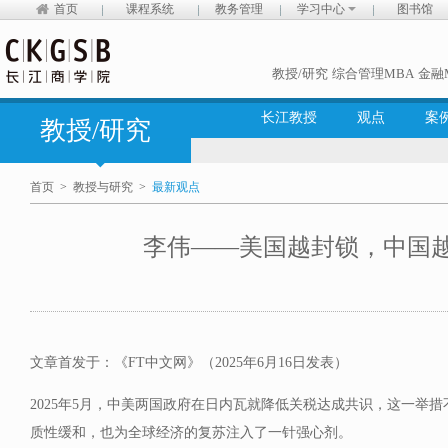
首页
课程系统
教务管理
学习中心
图书馆
教授/研究
综合管理MBA
金融
长江教授
观点
案
教授/研究
首页
>
教授与研究
>
最新观点
李伟——美国越封锁，中国
文章首发于：《FT中文网》（2025年6月16日发表）
2025年5月，中美两国政府在日内瓦就降低关税达成共识，这一举
质性缓和，也为全球经济的复苏注入了一针强心剂。