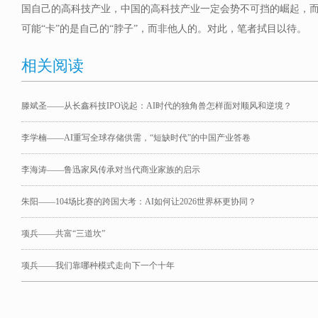
国自己的高科技产业，中国的高科技产业一定会势不可挡的崛起，而
可能“卡”的是自己的“脖子”，而非他人的。对此，笔者拭目以待。
相关阅读
滕斌圣——从长鑫科技IPO说起：AI时代的独角兽怎样面对顺风和逆境？
李学楠——AI重写全球存储供需，“短缺时代”的中国产业答卷
李海涛——鲁迅家风传承对当代商业家族的启示
朱阳——104场比赛的跨国大考：AI如何让2026世界杯更协同？
项兵——共富“三道坎”
项兵——我们靠哪种模式走向下一个十年