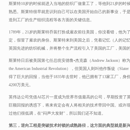
斯莱特10岁的时候就进入当地的纺织厂做童工了，等他到21岁的时
熟悉。斯莱特很早就意识到自己可以在美国开始自己的新事业，于
造到工厂的生产组织流程等各方面的关键信息。
1789年，21岁的斯莱特乔装打扮成雇农前往美国，你没看错，他
定，假冒了雇农的身份。斯莱特来到美国之后，凭着记忆（人的记
英国先进的纺织机械，并将整个生产流程引入了美国的工厂，美国
斯莱特日后被美国第七任总统安德鲁•杰克森（Andrew Jackson）称为“
the American Industrial Revolution），但英国人则叫他作叛徒（Slat
得了巨大的回报，当他于1835年去世时，他已拥有了13家工厂，身价1
4200万美元。
英伟达公司凭借AI芯片一度成为世界市值最高的公司，早期投资了
巨额回报的诱惑下，将来肯定会有人将相关的技术带回中国。或许
过他们很低调，在“闷声大发财”，所以我们还不知道。
第三，逆向工程是突破技术封锁的成熟路径，这方面的典型就是新