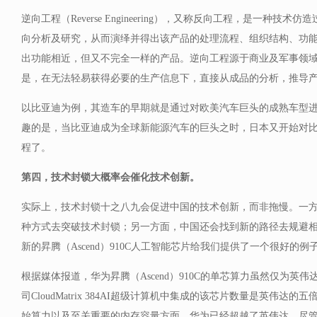
逆向工程（Reverse Engineering），又称反向工程，是一种技
向分析及研究，从而演绎并得出该产品的处理流程、组织结构、功
出功能相近，但又不完全一样的产品。逆向工程源于商业及军事领
是，在无法轻易获得必要的生产信息下，直接从成品的分析，推导
以比亚迪为例，其造车的早期就是通过对欧美汽车巨头的成熟车型
趣的是，当比亚迪成为全球新能源汽车的巨头之时，日本又开始对
程了。
第四，技术封锁大概率会催化技术创新。
实际上，技术封锁十之八九会促进中国的技术创新，而非拖慢。一
种方式去突破技术封锁；另一方面，中国还会找到新的路径去规避
新的昇腾（Ascend）910C人工智能芯片给我们提供了一个很好的例
根据媒体报道，华为昇腾（Ascend）910C的单芯算力虽然仅为英
司CloudMatrix 384AI超级计算机中集成的该芯片数量是英伟达的五倍。
始算力以及至关重要的内存容量方面，华为已经超越了英伟达。尽管华为的Cl