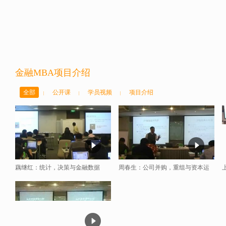
金融MBA项目介绍
全部
公开课
学员视频
项目介绍
|
|
|
藕继红：统计，决策与金融数据
周春生：公司并购，重组与资本运
（在职金融MBA）
作