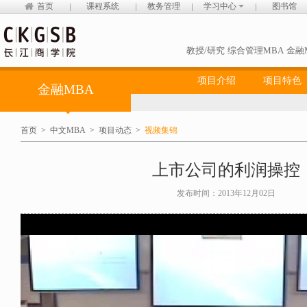
首页
课程系统
教务管理
学习中心
图书馆
教授/研究
综合管理MBA
金融
项目介绍
项目特色
金融MBA
首页
>
中文MBA
>
项目动态
>
视频集锦
上市公司的利润操控
发布时间：2013年12月02日