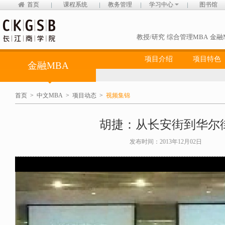
首页
课程系统
教务管理
学习中心
图书馆
教授/研究
综合管理MBA
金融
项目介绍
项目特色
金融MBA
首页
>
中文MBA
>
项目动态
>
视频集锦
胡捷：从长安街到华尔
发布时间：2013年12月02日