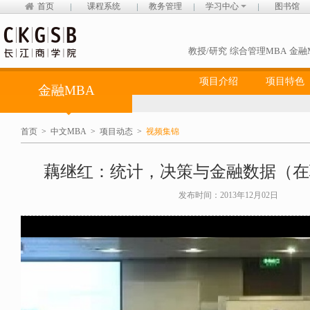
首页
课程系统
教务管理
学习中心
图书馆
教授/研究
综合管理MBA
金融
项目介绍
项目特色
金融MBA
首页
>
中文MBA
>
项目动态
>
视频集锦
藕继红：统计，决策与金融数据（在
发布时间：2013年12月02日