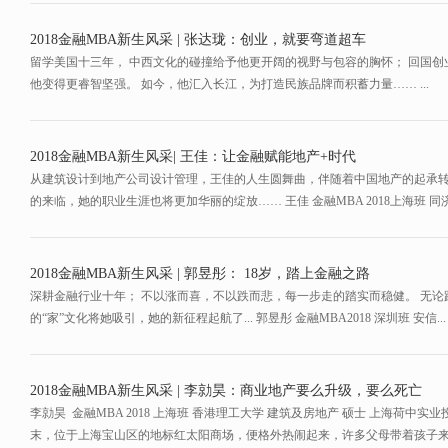
2018金融MBA新生风采 | 张达珑：创业，就要弯道超车
留学美国十三年， 中西文化的碰撞给予他更开阔的视野与包容的胸怀； 回国创
他变得更睿智坚强。 如今，他汇入长江，为打造民族品牌而积蓄力量…… ...
2018金融MBA新生风采| 王佳：让金融赋能地产+时代
从建筑设计到地产公司设计管理，王佳的人生圆舞曲，伴随着中国地产的起承转
的来临，她的职业生涯也将更加华丽的绽放…… 王佳 金融MBA 2018上海班 同济.
2018金融MBA新生风采 | 郭昱彤： 18岁，踏上金融之路
深耕金融行业十年； 不以涨而喜，不以跌而悲，每一步走的踏实而稳健。 无论
的“家”文化将她吸引，她的新征程起航了... 郭昱彤 金融MBA2018 深圳班 安信...
2018金融MBA新生风采 | 李勍昊：商业地产要么升级，要么死亡
李勍昊 金融MBA 2018 上海班 香港理工大学 建筑及房地产 硕士 上海荷中实
末，位于上海宝山区的地标红太阳商场，便格外热闹起来，许多父母带着孩子来这