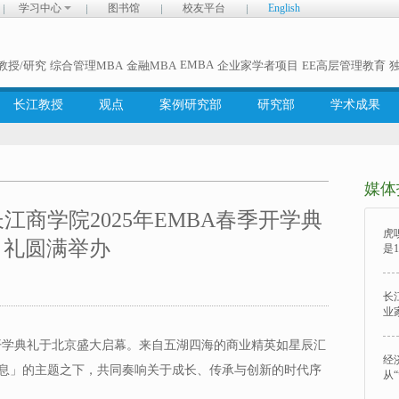
学习中心
图书馆
校友平台
English
EMBA
教授/研究
综合管理MBA
金融MBA
企业家学者项目
EE高层管理教育
长江教授
观点
案例研究部
研究部
学术成果
媒体
长江商学院2025年EMBA春季开学典
虎
礼圆满举办
是1
长
业
春季开学典礼于北京盛大启幕。来自五湖四海的商业精英如星辰汇
经
息」的主题之下，共同奏响关于成长、传承与创新的时代序
从