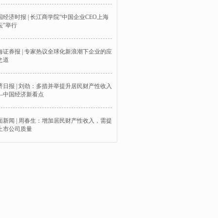
国经济时报 | 长江商学院“中国企业CEO上海
坛”举行
海证券报 | 专家热议全球化新浪潮下企业的应
之道
济日报 | 刘劲：多措并举提升居民财产性收入
—中国经济新看点
面新闻 | 周春生：增加居民财产性收入，需提
上市公司质量