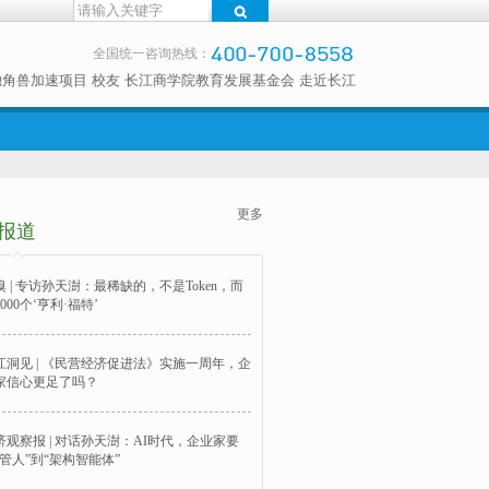
全国统一咨询热线：
独角兽加速项目
校友
长江商学院教育发展基金会
走近长江
更多
报道
嗅 | 专访孙天澍：最稀缺的，不是Token，而
000个‘亨利·福特’
江洞见 | 《民营经济促进法》实施一周年，企
家信心更足了吗？
济观察报 | 对话孙天澍：AI时代，企业家要
“管人”到“架构智能体”