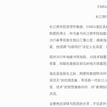
EMB
长江商
长江商学院管理学教授、EMBA项目
阎爱民博士，作为参与长江商学院创建2
2025春季班新生致以三重心意：感谢
庭。他强调“与谁同行”决定人生高度
面对2025年地缘冲突加剧、AI技术
答案，却能在最接近前沿的地方搭建思
值此喜迎新生之际，阎爱民教授即兴吟
浪滔天”的壮阔意象，寄语新一代长江人
道、优术”的智慧修炼内功，待“春潮拍
洪流。
这番饱含深情与哲思的分享，不仅是对