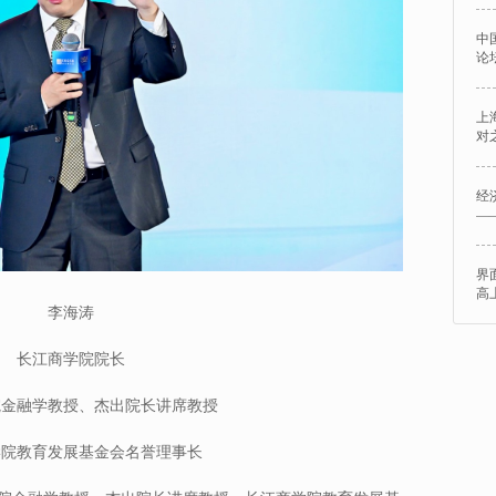
中
论
上
对
经
—
界
高
李海涛
长江商学院院长
院金融学教授、杰出院长讲席教授
学院教育发展基金会名誉理事长