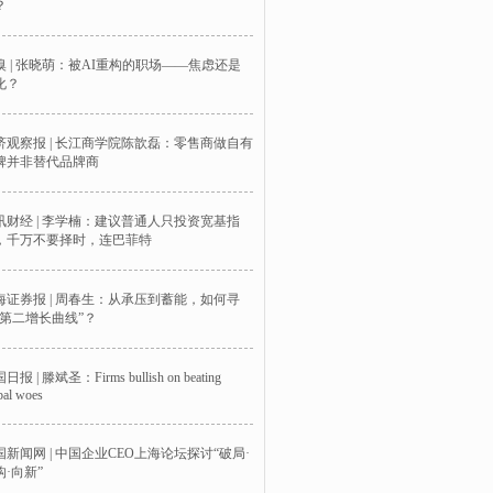
？
嗅 | 张晓萌：被AI重构的职场——焦虑还是
化？
济观察报 | 长江商学院陈歆磊：零售商做自有
牌并非替代品牌商
讯财经 | 李学楠：建议普通人只投资宽基指
，千万不要择时，连巴菲特
海证券报 | 周春生：从承压到蓄能，如何寻
“第二增长曲线”？
日报 | 滕斌圣：Firms bullish on beating
bal woes
国新闻网 | 中国企业CEO上海论坛探讨“破局·
构·向新”