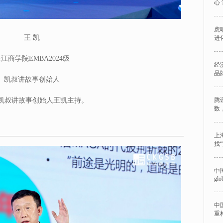
心
虎
王 凯
进
江商学院EMBA2024级
经
品
凯叔讲故事创始人
、凯叔讲故事创始人王凯主持。
腾
数
上
找
中国
glo
中
重