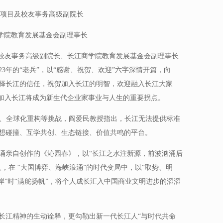
A项目及校友事务高级副院长
学院教育发展基金会副理事长
及校友事务高级副院长、长江商学院教育发展基金会副理事长
3年的“老兵”，以“感谢、祝贺、欢迎”六字深情开篇，向
选择长江的信任，祝贺加入长江的明智，欢迎融入长江大家
，加入长江将成为新生代企业家事业与人生的重要拐点。
颠覆、全球化重构等挑战，阎爱民教授指出，长江无法提供标准
想碰撞、互学共创、生态链接、价值共鸣的平台。
诵亲自创作的《沁园春》，以“长江之水注新源，前波汹涌后
，在 “大国博弈、海峡浪涌”的时代变局中，以“取势、明
岸”时“满舵扬帆”，将个人成长汇入中国商业文明进步的滔滔
长江精神的生动诠释，更勾勒出新一代长江人“与时代共命