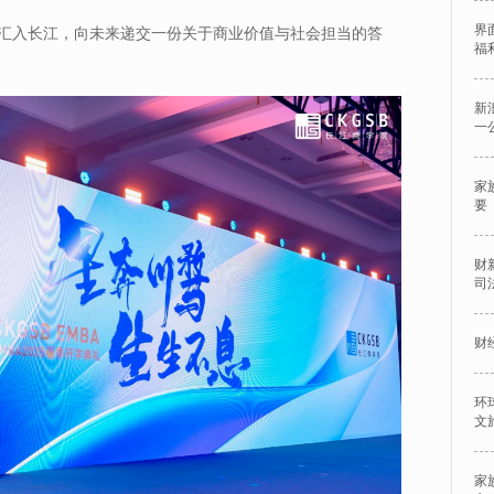
界
汇入长江，向未来递交一份关于商业价值与社会担当的答
福
新
一
家
要
财
司
财
环
文
家