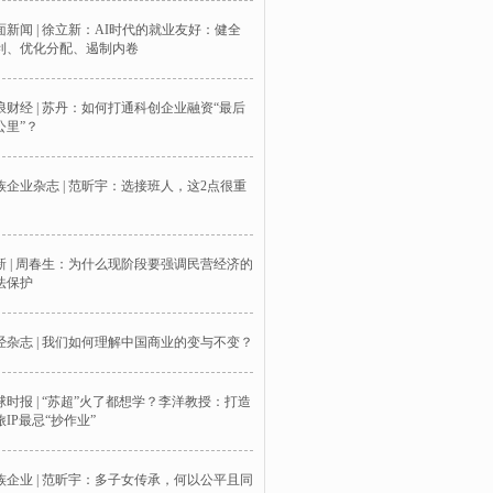
面新闻 | 徐立新：AI时代的就业友好：健全
利、优化分配、遏制内卷
浪财经 | 苏丹：如何打通科创企业融资“最后
公里”？
族企业杂志 | 范昕宇：选接班人，这2点很重
新 | 周春生：为什么现阶段要强调民营经济的
法保护
经杂志 | 我们如何理解中国商业的变与不变？
球时报 | “苏超”火了都想学？李洋教授：打造
旅IP最忌“抄作业”
族企业 | 范昕宇：多子女传承，何以公平且同