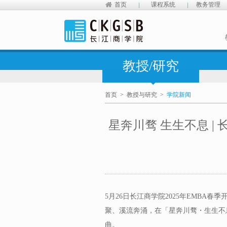
首页
课程系统
教务管理
教授/研究
首页
>
教授与研究
>
学院新闻
星奔川骛 生生不息 | 
5月26日长江商学院2025年EMBA
聚、溪流奔涌，在「星奔川骛・生生不
曲。