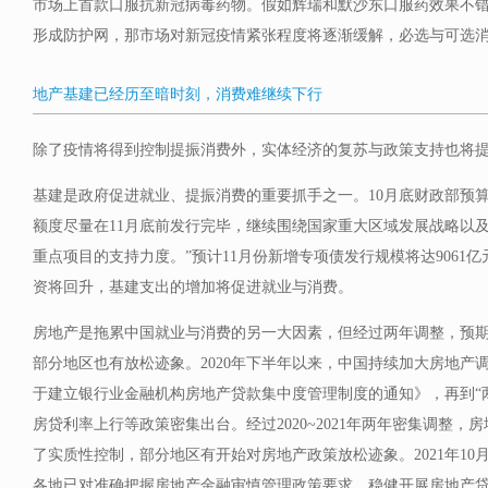
市场上首款口服抗新冠病毒药物。假如辉瑞和默沙东口服药效果不
形成防护网，那市场对新冠疫情紧张程度将逐渐缓解，必选与可选
地产基建已经历至暗时刻，消费难继续下行
除了疫情将得到控制提振消费外，实体经济的复苏与政策支持也将
基建是政府促进就业、提振消费的重要抓手之一。10月底财政部预算司
额度尽量在11月底前发行完毕，继续围绕国家重大区域发展战略以及
重点项目的支持力度。”预计11月份新增专项债发行规模将达9061
资将回升，基建支出的增加将促进就业与消费。
房地产是拖累中国就业与消费的另一大因素，但经过两年调整，预
部分地区也有放松迹象。2020年下半年以来，中国持续加大房地产调
于建立银行业金融机构房地产贷款集中度管理制度的通知》，再到“
房贷利率上行等政策密集出台。经过2020~2021年两年密集调整
了实质性控制，部分地区有开始对房地产政策放松迹象。2021年1
各地已对准确把握房地产金融审慎管理政策要求、稳健开展房地产