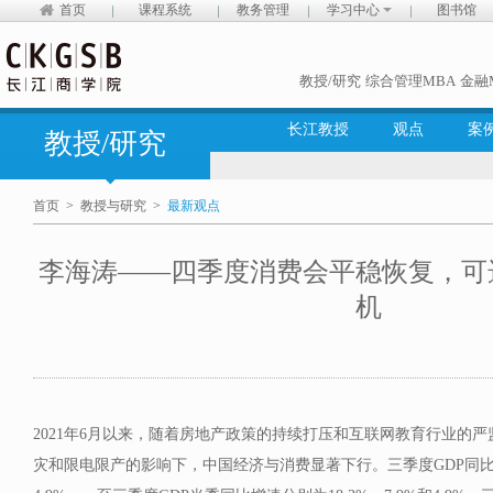
首页
课程系统
教务管理
学习中心
图书馆
教授/研究
综合管理MBA
金融
长江教授
观点
案
教授/研究
首页
>
教授与研究
>
最新观点
李海涛——四季度消费会平稳恢复，可
机
2021年6月以来，随着房地产政策的持续打压和互联网教育行业的
灾和限电限产的影响下，中国经济与消费显著下行。三季度GDP同比