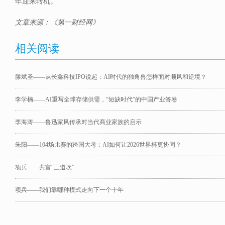
年迎来转机。
文章来源：《第一财经网》
相关阅读
滕斌圣——从长鑫科技IPO说起：AI时代的独角兽怎样面对顺风和逆境？
李学楠——AI重写全球存储供需，“短缺时代”的中国产业答卷
李海涛——鲁迅家风传承对当代商业家族的启示
朱阳——104场比赛的跨国大考：AI如何让2026世界杯更协同？
项兵——共富“三道坎”
项兵——我们靠哪种模式走向下一个十年