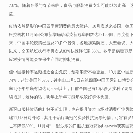
7.8%。随着冬季与春节来临，食品与服装消费支出可能继续走高，
益。
疫情依然是影响中国四季度消费的最大障碍。10月底以来英国、德
疾控机构11月5日公布新增确诊感染新冠病例数达37120例，再度创
来，中国本轮疫情已波及20多个省份，各地加紧防控，大型会议、大
以来，全国航班执行率再次从83%快速降低到56%。冬季是病毒容
应对疫情可能会在保生产同时抑制消费。
但中国接种率逐渐接近全面免疫，预期消费不会更差。10月底中国
74%，超过美国的57%，钟南山11月5日在第四届中国国际进口博
率到今年年底有望达到80%以上，目前全国已有10亿多人接种了两
续增加，这样的话，明年上半年可能形成较好群体免疫。
新冠口服特效药的利好不断出现，也在提升资本市场对消费行业风
瑞11月5日对外称，其用于治疗新冠的实验性抗病毒药物，可将有
亡率降低89%。11月4日，默沙东的口服抗新冠药物Lagevrio获