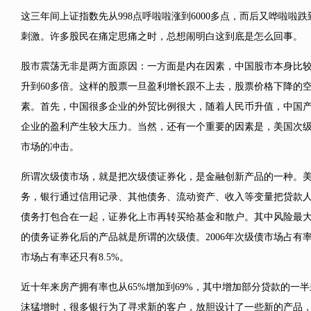
这三年间上证指数先从998点呼啦啦涨到6000多点，而后又哗啦啦跌
刺激。许多股民在痛定思痛之时，总想闹明白这到底是怎么回事。
股市震荡无非是两方面原因：一方面是内在因素，中国股市本身比较
升到60多倍。这样的股票一旦盈利增长跟不上去，股票价格下降的
素。首先，中国很多企业的外贸比例很大，随着人民币升值，中国
企业的盈利产生较大压力。当然，还有一个重要的因素是，美国次
市场的冲击。
所谓次级债市场，就是把次级债证券化，是金融创新产品的一种。
务，银行通过信用记录、其他债务、流动资产、收入等变量把贷款
债务打包合在一起，证券化上市再转买给基金和散户。其中风险最
的债务证券化后的产品就是所谓的次级债。2006年次级债市场占有率是1
市场占有率还只有8.5%。
近十年来房产拥有率也从65%增加到69%，其中增加部分贷款的一
沫猛增时，很多银行为了寻求新的客户，放胆设计了一些新的产品