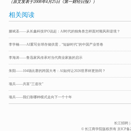
（原文发表于2008年4月25日《第一财经日报》）
相关阅读
滕斌圣——从长鑫科技IPO说起：AI时代的独角兽怎样面对顺风和逆境？
李学楠——AI重写全球存储供需，“短缺时代”的中国产业答卷
李海涛——鲁迅家风传承对当代商业家族的启示
朱阳——104场比赛的跨国大考：AI如何让2026世界杯更协同？
项兵——共富“三道坎”
项兵——我们靠哪种模式走向下一个十年
长江招聘
|
© 长江商学院版权所有
京ICP备2