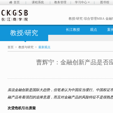
首页
课程系统
教务管理
学习中心
图书馆
教授/研究
综合管理MBA
金融
长江教授
观点
案
教授/研究
首页
>
教授与研究
>
最新观点
曹辉宁：金融创新产品是否
虽说金融创新是国际大趋势，但笔者认为中国应当缓行。中国权证
融产品有着强烈的追捧意愿，而且对金融产品的风险特征不是很熟
次贷危机引出质疑