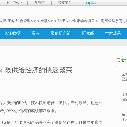
学习中心
图书馆
校友平台
English
EMBA
教授/研究
综合管理MBA
金融MBA
企业家学者项目
EE高层管理教育
长江教授
观点
案例研究部
研究部
学术成果
最新
无限供给经济的快速繁荣
艺
已
王
经
品大繁荣的时代，技术快速进步、迭代，专利数量、创意产
限供给经济领域的成绩非常耀眼。
长
未
但无限供给要素和产品并不完全是新的存在，只是早年这类