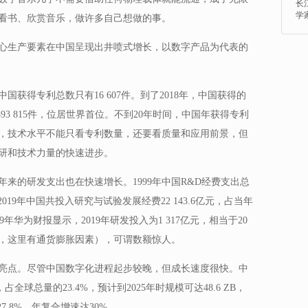
长
学
看书、欣赏音乐，做许多自己想做的事。
心生产要素在中国呈现出井喷式增长，以数字产品为代表的
国获得专利总数只有16 607件。到了2018年，中国获得的
93 815件，位居世界首位。不到20年时间，中国年获得专利
然，技术水平不能只看专利数量，还要看质量和应用前景，但
研和技术力量的快速进步。
年来的研发支出也在快速增长。1999年中国R&D经费支出总
。2019年中国共投入研究与试验发展经费22 143.6亿元，占当年
19年华为财报显示，2019年研发投入为1 317亿元，相当于20
，这里有通货膨胀因素），可谓数额惊人。
亮点。尽管中国数字化进程起步较晚，但成长速度很快。中
B，占全球总量的23.4%，预计到2025年时规模可达48.6 ZB，
7.8%，年复合增速达30%。