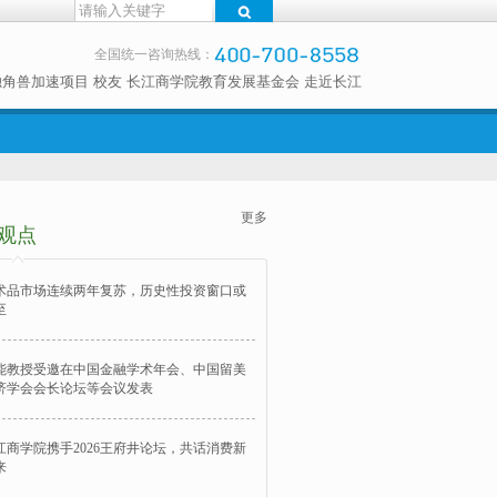
全国统一咨询热线：
独角兽加速项目
校友
长江商学院教育发展基金会
走近长江
更多
观点
术品市场连续两年复苏，历史性投资窗口或
至
能教授受邀在中国金融学术年会、中国留美
济学会会长论坛等会议发表
江商学院携手2026王府井论坛，共话消费新
来