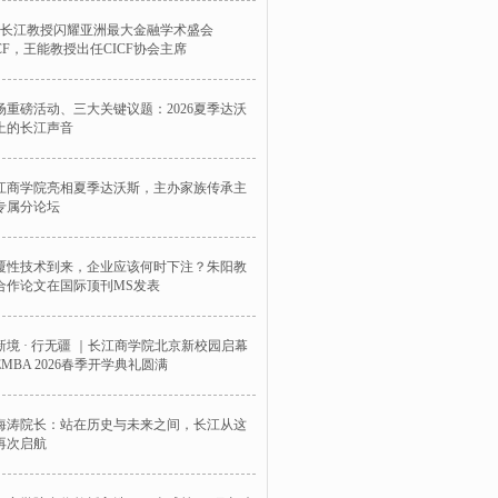
位长江教授闪耀亚洲最大金融学术盛会
ICF，王能教授出任CICF协会主席
场重磅活动、三大关键议题：2026夏季达沃
上的长江声音
江商学院亮相夏季达沃斯，主办家族传承主
专属分论坛
覆性技术到来，企业应该何时下注？朱阳教
合作论文在国际顶刊MS发表
新境 · 行无疆 ｜长江商学院北京新校园启幕
EMBA 2026春季开学典礼圆满
海涛院长：站在历史与未来之间，长江从这
再次启航