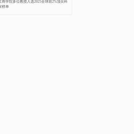
江商学院多位教授入选2025全球前2%顶尖科
家榜单