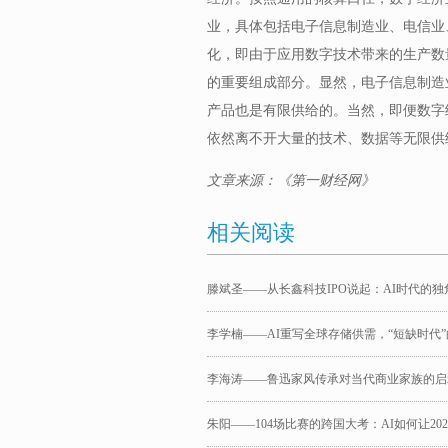
业，具体包括电子信息制造业、电信业
化，即由于应用数字技术带来的生产数
的重要组成部分。显然，电子信息制造
产品也是有限供给的。当然，即便数字
依然离不开大量的技术、数据等无限供
文章来源：《第一财经网》
相关阅读
滕斌圣——从长鑫科技IPO说起：AI时代的
李学楠——AI重写全球存储供需，“短缺时代
李海涛——鲁迅家风传承对当代商业家族的启
朱阳——104场比赛的跨国大考：AI如何让20