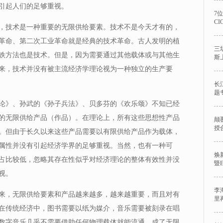
引起人们的足够重视。
7
C
，技术是一种重要的无限供给要素。技术不是今天才有的，
革命、第二次工业革命就是经典的技术革命。古人发明的植
三
铁方法也是技术。但是，因为需要通过其他载体或与其他生
斯
来，技术并没有被主流经济学理论视为一种独立的生产要
长
题
论》、孙武的《孙子兵法》、贝多芬的《欢乐颂》不知已经
的无限供给产品（作品）。在理论上，所有这些思想性产品
颠
授
。但由于长久以来这些产品需要以有限供给产品作为载体，
属性并没有引起经济学界的足够重视。当然，也有一种可
焕
占比较低，忽略其存在性似乎对经济理论的整体有效性并没
暨
视。
李
来，无限供给要素和产品越来越多，越来越重要，而且对有
里
在传统经济中，图书需要以纸为媒介，音乐需要被刻录在唱
数字音乐几乎不需要借助任何物理载体就能流通，成了无限