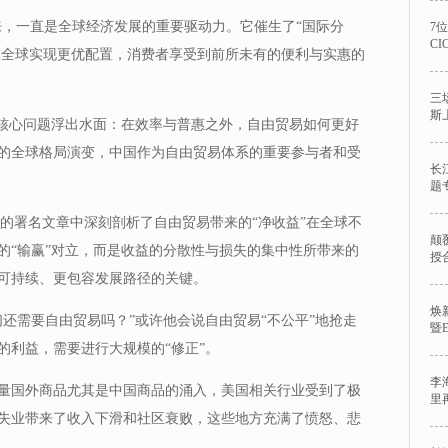
来，一直是全球经济发展的重要驱动力。它催生了“国际分
7
C
源在全球实现更优配置，消费者享受到前所未有的便利与实惠的
三
斯
，核心问题浮出水面：在效率与普惠之外，自由贸易如何更好
的全球格局演变，中国作为自由贸易体系的重要参与者和受
长
题
网的署名文章中深刻剖析了自由贸易带来的“净收益”在全球不
颠
的“输赢”对立，而是收益的分散性与损失的集中性所带来的
授
可持续、更包容发展路径的关键。
焕
还需要自由贸易吗？”或许他会说自由贸易“不公平”地抢走
暨
的利益，需要进行大规模的“修正”。
李
量国外商品尤其是中国商品的涌入，美国相关行业受到了极
里
失业带来了收入下滑和社区衰败，这些地方充满了愤怒、悲