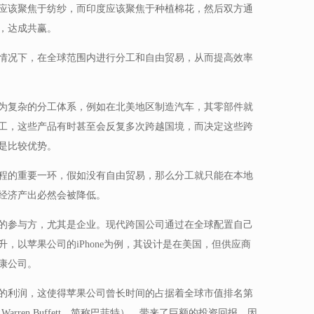
应该聚焦于纺纱，而印度应该聚焦于种植棉花，然后双方通
，达成共赢。
情况下，在全球范围内进行分工和自由贸易，从而提高效率
为复杂的分工体系，例如在北美地区制造汽车，其零部件就
工，这些产品有时甚至会反复多次跨越国境，而决定这些跨
是比较优势。
程的重要一环，假如没有自由贸易，那么分工就只能在本地
经济产出必然会被降低。
的参与方，尤其是企业。现代跨国公司通过在全球配置自己
，以苹果公司的iPhone为例，其设计是在美国，但供应商
康公司。
的利润，这使得苹果公司曾长时间的占据着全球市值排名第
rren Buffett，简称巴菲特），带来了巨额的投资回报，因