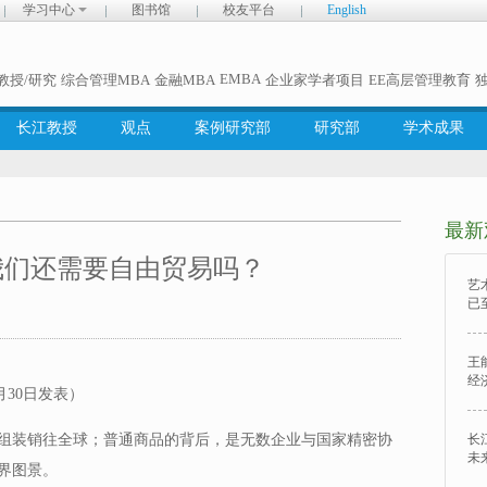
学习中心
图书馆
校友平台
English
EMBA
教授/研究
综合管理MBA
金融MBA
企业家学者项目
EE高层管理教育
长江教授
观点
案例研究部
研究部
学术成果
最新
我们还需要自由贸易吗？
艺
已
王
经
月30日发表）
组装销往全球；普通商品的背后，是无数企业与国家精密协
长
未
界图景。