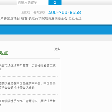
全国统一咨询热线：
独角兽加速项目
校友
长江商学院教育发展基金会
走近长江
更多
观点
术品市场连续两年复苏，历史性投资窗口或
至
能教授受邀在中国金融学术年会、中国留美
济学会会长论坛等会议发表
江商学院携手2026王府井论坛，共话消费新
来