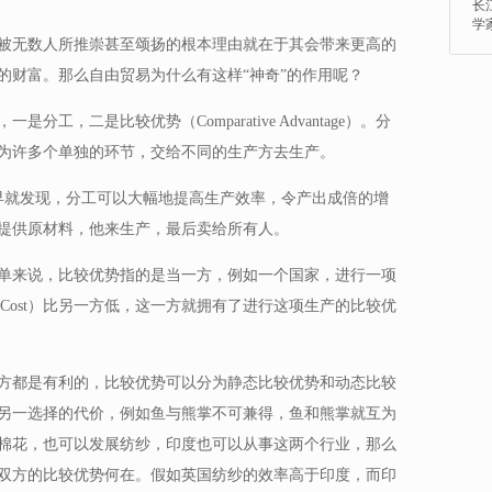
长
学
被无数人所推崇甚至颂扬的根本理由就在于其会带来更高的
的财富。那么自由贸易为什么有这样“神奇”的作用呢？
工，二是比较优势（Comparative Advantage）。分
为许多个单独的环节，交给不同的生产方去生产。
h）很早就发现，分工可以大幅地提高生产效率，令产出成倍的增
提供原材料，他来生产，最后卖给所有人。
单来说，比较优势指的是当一方，例如一个国家，进行一项
ity Cost）比另一方低，这一方就拥有了进行这项生产的比较优
方都是有利的，比较优势可以分为静态比较优势和动态比较
另一选择的代价，例如鱼与熊掌不可兼得，鱼和熊掌就互为
棉花，也可以发展纺纱，印度也可以从事这两个行业，那么
双方的比较优势何在。假如英国纺纱的效率高于印度，而印