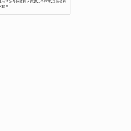
江商学院多位教授入选2025全球前2%顶尖科
家榜单