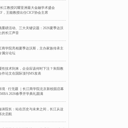
位长江教授闪耀亚洲最大金融学术盛会
ICF，王能教授出任CICF协会主席
场重磅活动、三大关键议题：2026夏季达沃
上的长江声音
江商学院亮相夏季达沃斯，主办家族传承主
专属分论坛
覆性技术到来，企业应该何时下注？朱阳教
合作论文在国际顶刊MS发表
新境 · 行无疆 ｜长江商学院北京新校园启幕
EMBA 2026春季开学典礼圆满
海涛院长：站在历史与未来之间，长江从这
再次启航