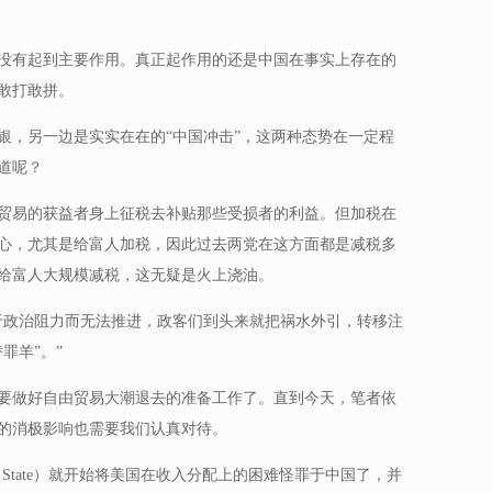
没有起到主要作用。真正起作用的还是中国在事实上存在的
敢打敢拼。
银，另一边是实实在在的“中国冲击”，这两种态势在一定程
道呢？
贸易的获益者身上征税去补贴那些受损者的利益。但加税在
心，尤其是给富人加税，因此过去两党在这方面都是减税多
给富人大规模减税，这无疑是火上浇油。
于政治阻力而无法推进，政客们到头来就把祸水外引，转移注
罪羊”。”
要做好自由贸易大潮退去的准备工作了。直到今天，笔者依
的消极影响也需要我们认真对待。
 State）就开始将美国在收入分配上的困难怪罪于中国了，并