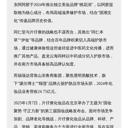
东阿阿胶于2024年推出独立美妆品牌“桃花润”，以阿胶提
取物为核心成分，布局高端滋养修护市场，结合“国潮文
化”传递品牌历史价值。
同仁堂与片仔癀的战略也不谋而合，其推出“同仁本
草”“伊妆”等品牌，结合百年品牌积累切入高端护肤市
场，通过健康体验馆这些途径促进中医药文化传播，进而
推广其他产品。盘龙云海同样以中药成分切入护肤市场，
并在南方市场具备较高品牌认知度。
而福瑞达背靠山东鲁商集团，聚焦透明质酸技术，旗
下“瑷尔博士”“颐莲”品牌占据护肤品市场头部，2024年化
妆品业务营收24.75亿元。
2025年1月7日，片仔癀化妆品在北京举办了主题为“国妆
聚势·守正力新”的第三届国妆战略发布会。面对市场竞争
加剧、品牌老化等挑战，片仔癀化妆品从品牌、科研、产
品、营销、渠道和服务六个方面进行全面升级，旨在实现