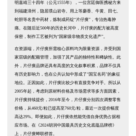
明嘉靖三十四年（公元1555年），一位宫廷御医携秘方来
到福建漳州，隐居璞山岩寺。用上等麝香、牛黄、田七、
蛇胆等名贵中药材，炼制成药锭“片仔癀”，专治热毒肿
痛。在随后近500年的历史长河中，片仔癀的配方被高度
保密，制作工艺被列为“国家级非物质文化遗产”。
在资源端，片仔癀所需核心原料均为限量资源，并受到国
家层级的配额管理，加强了其产品的独特性和稀缺性。此
外，片仔癀品牌还具有高度的文化叙事积累，品牌不仅具
有历史影响力，也在公共认知中形成了“国宝名药”的象征
地位。正因如此，片仔癀比较少有直接竞争对手。所以从
2005年起，考虑到原材料价格及市场需求等多方面因素，
片仔癀持续提价，2016年至今，片仔癀分别四次调整零售
价格，从460元/粒已提高至760元/粒，最近一次提价幅度
高达29%。即便如此，片仔癀依然能凭借自身优势占据相
应市场。在《2024胡润中国最具历史文化底蕴品牌榜》
上，片仔癀蝉联榜首。