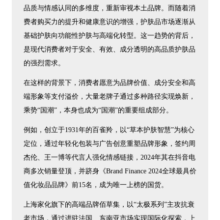
品质与情感认同的多维度，重新审视本土品牌。而随着消
费者购买力的提升和健康意识的增强，护肤品市场逐渐从
基础护肤向功能性护肤与高端化转型。这一趋势的背后，
是现代消费者对于安全、有效、成分透明的高品质护肤品
的强烈需求。
在这样的背景下，消费者愿意为品牌价值、成分安全和高
端形象等支付溢价，大量老牌子通过多种路径实现焕新，
乘势“国潮”，本身也成为“国潮”的重要组成部分。
例如，创立于1931年的百雀羚，以“草本护肤智慧”为核心
定位，通过年轻化包装与广告创意重塑品牌形象，签约周
杰伦、王一博等代言人强化情感链接，2024年其在抖音电
商多次销量登顶，并跻身《Brand Finance 2024全球最具价
值化妆品品牌》前15名，成为唯一上榜的国货。
上海家化旗下的高端品牌佰草集，以“太极系列”主攻抗衰
老市场，通过进驻法国、东南亚市场实现国际化探索，上