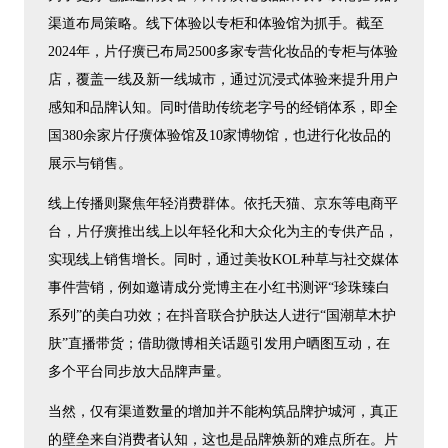
渠道布局策略。线下体验以专柜和体验馆为抓手。截至
2024年，片仔癀已布局2500多家专营化妆品的专柜与体验
店，覆盖一线及新一线城市，通过沉浸式体验来提升用户
感知和品牌认知。同时借助传统老字号的经销体系，即全
国380余家片仔癀体验馆及10家博物馆，也进行化妆品的
展示与销售。
线上传播则聚焦年轻消费群体。依托天猫、京东等电商平
台，片仔癀推出线上以年轻化和大众化为主的专供产品，
实现线上销售增长。同时，通过美妆KOL种草与社交媒体
事件营销，例如邀请成分党博主在小红书测评“珍珠臻白
系列”的美白功效；在抖音联合护肤达人进行“国潮草木护
肤”直播带货；借助微博相关话题引发用户晒图互动，在
多个平台同步放大品牌声量。
当然，仅有渠道数量的增加并不能构筑品牌护城河，真正
的壁垒来自消费者认知，这也是品牌焕新的难点所在。片