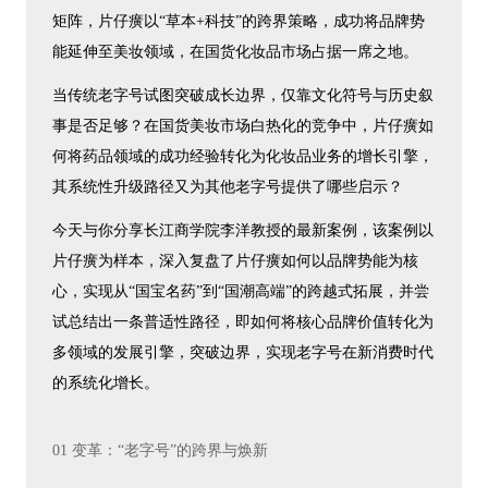
矩阵，片仔癀以“草本+科技”的跨界策略，成功将品牌势
能延伸至美妆领域，在国货化妆品市场占据一席之地。
当传统老字号试图突破成长边界，仅靠文化符号与历史叙
事是否足够？在国货美妆市场白热化的竞争中，片仔癀如
何将药品领域的成功经验转化为化妆品业务的增长引擎，
其系统性升级路径又为其他老字号提供了哪些启示？
今天与你分享长江商学院李洋教授的最新案例，该案例以
片仔癀为样本，深入复盘了片仔癀如何以品牌势能为核
心，实现从“国宝名药”到“国潮高端”的跨越式拓展，并尝
试总结出一条普适性路径，即如何将核心品牌价值转化为
多领域的发展引擎，突破边界，实现老字号在新消费时代
的系统化增长。
01 变革：“老字号”的跨界与焕新