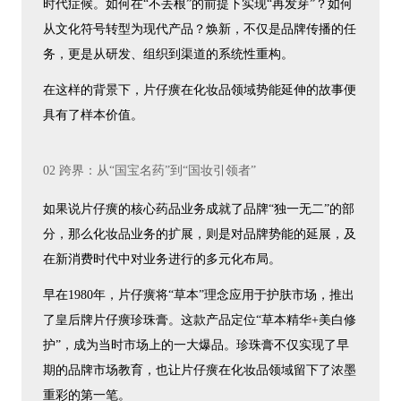
时代症候。如何在“不丢根”的前提下实现“再发芽”？如何
从文化符号转型为现代产品？焕新，不仅是品牌传播的任
务，更是从研发、组织到渠道的系统性重构。
在这样的背景下，片仔癀在化妆品领域势能延伸的故事便
具有了样本价值。
02 跨界：从“国宝名药”到“国妆引领者”
如果说片仔癀的核心药品业务成就了品牌“独一无二”的部
分，那么化妆品业务的扩展，则是对品牌势能的延展，及
在新消费时代中对业务进行的多元化布局。
早在1980年，片仔癀将“草本”理念应用于护肤市场，推出
了皇后牌片仔癀珍珠膏。这款产品定位“草本精华+美白修
护”，成为当时市场上的一大爆品。珍珠膏不仅实现了早
期的品牌市场教育，也让片仔癀在化妆品领域留下了浓墨
重彩的第一笔。