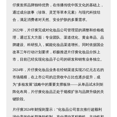
仔癀发挥品牌独特优势，在传播传统中医文化的基础上，
通过成分故事（珍珠、灵芝等草本元素）与现代科技结
合，满足消费者对天然、安全护肤的多重需求。
2022年，片仔癀完成对化妆品公司管理层的调整和价格梳
理，通过五大方面：专业团队、渠道优化、黄金单品、品
牌建设、科研投入，赋能化妆品渠道增长。同时依据国企
改革三年行动计划要求，积极推进片仔癀化妆品分拆上
市，目前已经实现化妆品子公司的研发和销售业务独立。
2024年，片仔癀化妆品业务在经销渠道实现25亿元左右的
市场规模，在上市公司的总营收中占比也逐步提升，成
为“多核发展”战略中的重要支撑板块——从单品试水到矩
阵化布局，片仔癀化妆品正处于规模扩张与品牌升级的关
键阶段。
片仔癀2024年财报则显示：“化妆品公司首次推行超额利
润分享的中长期激励机制，充分调动其积极性、主动性和