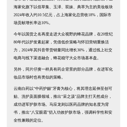
海家化旗下以佰草集、玉泽、双妹、典萃为主的美妆板块
2024年收入约10.5亿元，占上海家化总营收18%，国际市
场贡献增长率达10%。
今年以国货之名再度走进大众视野的蜂花品牌，在20世纪
80年代以护发素起家，凭借低价策略与怀旧营销重焕活
力，2024年其抖音带货销量同比增长30%，通过线上社交
电商与线下渠道融合，蜂花稳守大众市场基本盘。
另外，同片仔癀一样具有药企背景的部分品牌，在进军化
妆品市场时也有类似的策略。
云南白药以“中药护龈”牙膏为核心，将其理念延伸至创可
贴、洗护及面膜领域，推出“采之汲”品牌主打天然成分，
成功进军护肤市场。马应龙则以医药品牌的知名度为背
书，推出“八宝眼霜”切入功效护肤市场，强调科学性和安
全性兼顾的定位。