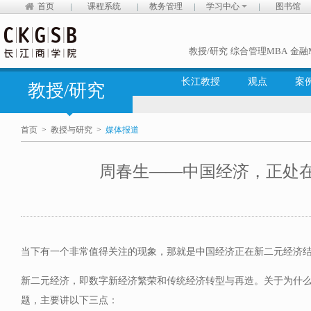
首页
课程系统
教务管理
学习中心
图书馆
教授/研究
综合管理MBA
金融
长江教授
观点
案
教授/研究
首页
>
教授与研究
>
媒体报道
周春生——中国经济，正处
当下有一个非常值得关注的现象，那就是中国经济正在新二元经济
新二元经济，即数字新经济繁荣和传统经济转型与再造。关于为什
题，主要讲以下三点：