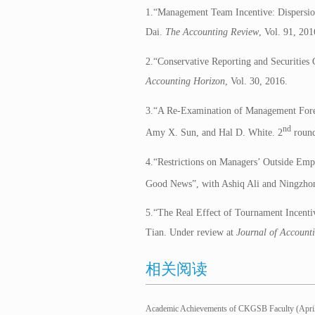
1.“Management Team Incentive: Dispersi
Dai.
The Accounting Review
, Vol. 91, 201
2.“Conservative Reporting and Securities
Accounting Horizon
, Vol. 30, 2016.
3.“A Re-Examination of Management Forec
nd
Amy X. Sun, and Hal D. White. 2
roun
4.“Restrictions on Managers’ Outside Emp
Good News”, with Ashiq Ali and Ningzhon
5.“The Real Effect of Tournament Incenti
Tian. Under review at
Journal of Accounti
相关阅读
Academic Achievements of CKGSB Faculty (April