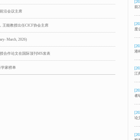
[20
前
前沿会议主席
[20
，王能教授出任CICF协会主席
度
ary- March, 2026)
[20
港
授合作论文在国际顶刊MS发表
科学家榜单
[20
江
[20
者
[20
论文
[20