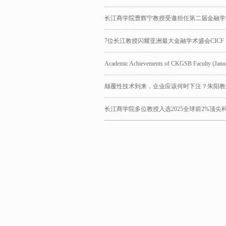
长江商学院曹辉宁教授受邀担任第二届金融学
7位长江教授闪耀亚洲最大金融学术盛会CICF
Academic Achievements of CKGSB Faculty (Janu
颠覆性技术到来，企业应该何时下注？朱阳教
长江商学院多位教授入选2025全球前2%顶尖