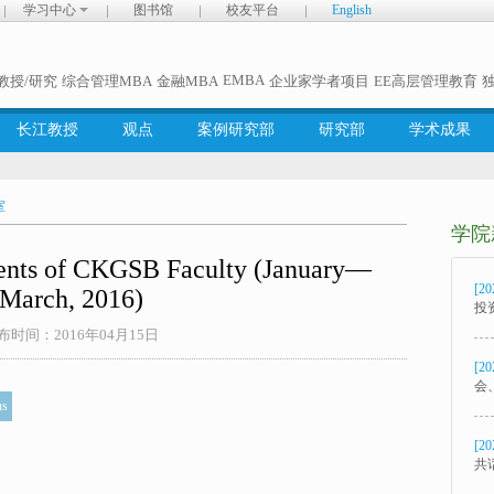
学习中心
图书馆
校友平台
English
EMBA
教授/研究
综合管理MBA
金融MBA
企业家学者项目
EE高层管理教育
长江教授
观点
案例研究部
研究部
学术成果
室
学院
nts of CKGSB Faculty (January—
[20
March, 2016)
投
布时间：2016年04月15日
[20
会
ns
[20
共