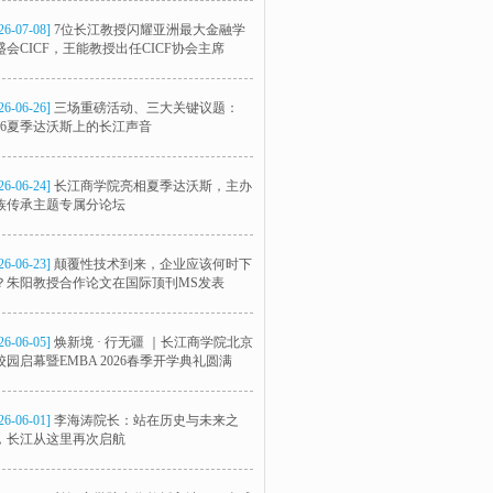
26-07-08]
7位长江教授闪耀亚洲最大金融学
盛会CICF，王能教授出任CICF协会主席
26-06-26]
三场重磅活动、三大关键议题：
026夏季达沃斯上的长江声音
26-06-24]
长江商学院亮相夏季达沃斯，主办
族传承主题专属分论坛
26-06-23]
颠覆性技术到来，企业应该何时下
？朱阳教授合作论文在国际顶刊MS发表
26-06-05]
焕新境 · 行无疆 ｜长江商学院北京
校园启幕暨EMBA 2026春季开学典礼圆满
26-06-01]
李海涛院长：站在历史与未来之
，长江从这里再次启航