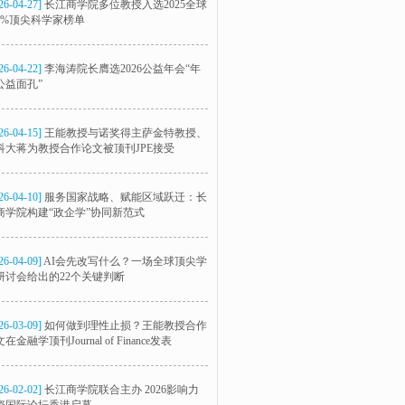
26-04-27]
长江商学院多位教授入选2025全球
2%顶尖科学家榜单
26-04-22]
李海涛院长膺选2026公益年会“年
公益面孔”
26-04-15]
王能教授与诺奖得主萨金特教授、
科大蒋为教授合作论文被顶刊JPE接受
26-04-10]
服务国家战略、赋能区域跃迁：长
商学院构建“政企学”协同新范式
26-04-09]
AI会先改写什么？一场全球顶尖学
研讨会给出的22个关键判断
26-03-09]
如何做到理性止损？王能教授合作
在金融学顶刊Journal of Finance发表
26-02-02]
长江商学院联合主办 2026影响力