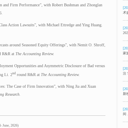
on and Firm Performance”, with Robert Bushman and Zhonglan
[20
术
6.
 Class Action Lawsuits”, with Michael Ettredge and Ying Huang.
[20
2
asts around Seasoned Equity Offerings”, with Nemit O. Shroff,
[20
家
d R&R at
The Accounting Review.
loyment Opportunities and Asymmetric Disclosure of Bad versus
[20
nd
注
g Li. 2
round R&R at
The Accounting Review.
ves: The Case of Firm Innovation”, with Ning Jia and Xuan
[20
新
ng Research.
[20
间
- June, 2026)