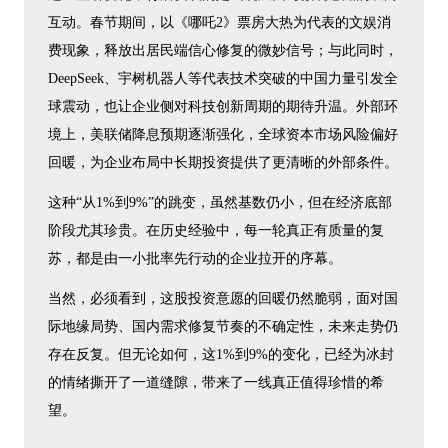
互动。春节期间，以《哪吒2》票房大热为代表的文娱消
费现象，释放出居民端信心修复的微妙信号；与此同时，
DeepSeek、宇树机器人等代表技术突破的中国力量引发全
球震动，也让企业侧对科技创新周期的期待升温。外部环
境上，美联储降息预期逐渐强化，全球资本市场风险偏好
回暖，为企业布局中长期投资提供了更清晰的外部条件。
这种“从1%到9%”的跳变，虽然基数仍小，但在经济底部
阶段尤其珍贵。在历史经验中，每一轮真正有质量的复
苏，都是由一小批率先行动的企业拉开的序幕。
当然，必须看到，这股投资意愿的回暖仍然脆弱，面对国
际地缘局势、国内需求修复节奏的不确定性，未来走势仍
存在反复。但无论如何，这1%到9%的变化，已经为冰封
的情绪撕开了一道缝隙，带来了一线真正值得珍惜的希
望。