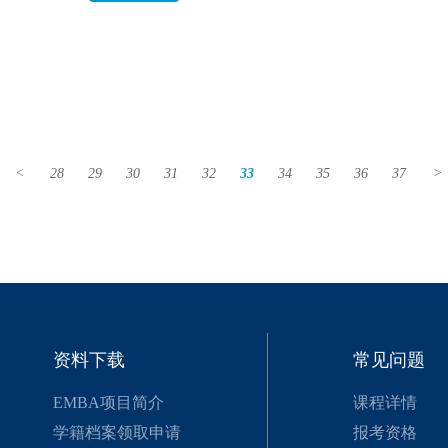
<
28
29
30
31
32
33
34
35
36
37
>
资料下载
常见问题
EMBA项目简介
课程详情
学籍档案领取申请
报考资格