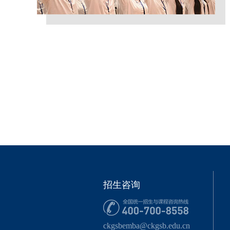
招生咨询
ckgsbemba@ckgsb.edu.cn