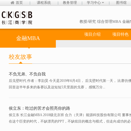
首页
课程系统
教务管理
学习中心
图书馆
教授/研究
综合管理MBA
金融
项目介绍
项目特色
金融MBA
校友故事
不负兄弟、不负自我
​ 后戈壁时代 作者：李勍昊 今天是2019年6月4日， 后戈壁时代第···天， 
回首这半年多来的备赛以及这短短5天里面的戈赛， 感慨万分...
侯立东：吃过的苦才会照亮你的路
侯立东 长江金融MBA 2018级北京班 合力（天津）能源科技股份有限公司 
在这个巨变的时代，不缺漂亮的PPT，不缺炫目的概念与模式，但走向成功的必..