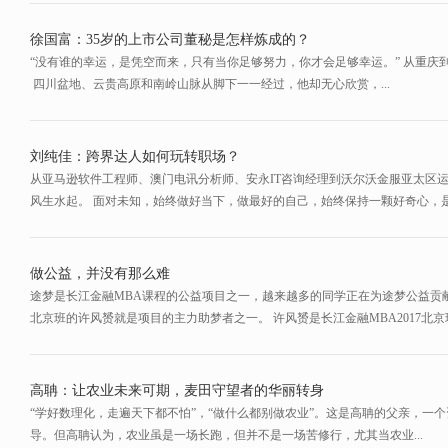
徐国富：35岁的上市公司董秘是怎样炼成的？
​ “没有谁的幸运，是凭空而来，只有当你足够努力，你才会足够幸运。” 从重
四川盆地、云贵高原和南岭山脉从脚下一一经过，他却无心欣赏，...
刘纯佳：跨界达人如何玩转职场？
从亚马逊软件工程师、澳门电讯分析师、安永IT咨询经理到沃尔沃金服亚太区
风生水起。 面对未知，始终做好当下，做最好的自己，始终保持一颗好奇心，是他
做公益，并没有那么难
途梦是长江金融MBA课程的公益项目之一，越来越多的同学正在为途梦公益贡献自
北京班的许风赟就是项目的主力助梦者之一。 许风赟是长江金融MBA2017北京班
高聃：让农业未来可期，麦田守望者的华丽转身
“学好数理化，走遍天下都不怕”，“做什么都别做农业”。这是高聃的父亲，一
导。但高聃认为，农业虽是一场长跑，但并不是一场苦修行，尤其当农业...