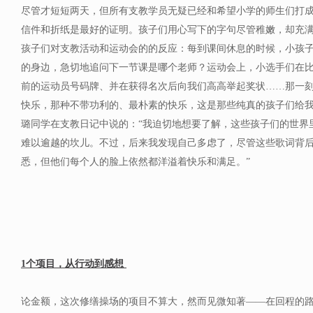
尽管才短短两天，但所有支教学员无疑已经和希望小学的师生们打
信件和折纸是最好的证明。孩子们用心写下的字句尽管稚嫩，却充
孩子们对支教活动和运动会的的反应：每到课间休息的时候，小孩
的身边，急切地追问下一节课是哪个老师？运动会上，小选手们在比
前的运动员号码牌、并在获得名次后向我们高高举起奖状……那一
快乐，那种不带功利的、最朴素的快乐，这是那些纯真的孩子们给
璐同学在支教日记中说的：“我迫切地想要了解，这些孩子们的世界
难以逾越的坎儿。不过，后来我发现自己多虑了，尽管这些歌词背
悉，但他们每个人的脸上依然都洋溢着快乐和满足。”
1个项目，从行动到感想
论金额，这次修缮操场的项目不算大，然而见微知著——在回程的