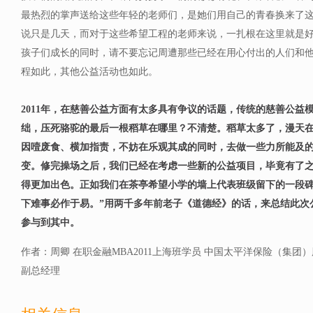
最热烈的掌声送给这些年轻的老师们，是她们用自己的青春换来了
说只是几天，而对于这些希望工程的老师来说，一扎根在这里就是
孩子们成长的同时，请不要忘记周遭那些已经在用心付出的人们和
程如此，其他公益活动也如此。
2011年，在慈善公益方面有太多具有争议的话题，传统的慈善公益
绌，压死骆驼的最后一根稻草在哪里？不清楚。稻草太多了，漫天
因噎废食、横加指责，不妨在乐观其成的同时，去做一些力所能及
变。修完操场之后，我们已经在考虑一些新的公益项目，毕竟有了
得更加出色。正如我们在茶亭希望小学的墙上代表班级留下的一段碑
下难事必作于易。”用两千多年前老子《道德经》的话，来总结此次
参与到其中。
作者：周卿 在职金融MBA2011上海班学员 中国太平洋保险（集团
副总经理