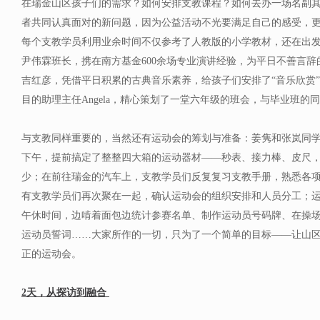
在瑞金山区孩子们的需求？如何安排支教课程？如何去办一场名副
者共同认真面对的新问题，因为公益活动不光要满足自己的感受，
每个支教学员利用业余时间不仅参考了人教版的小学教材，还在出发
尹伟霖班长，携在南方基金600余场专业演讲经验，为平日不善言辞
吉红彦，凭借平日积累的古典音乐素养，给孩子们安排了“音乐欣赏”
目的助理主任Angela，精心策划了一堂六年级的班会，与毕业班
与支教同样重要的，当然还有运动会的筹划与准备：姜隽和张岚同
下午，提前搞定了整整四大箱的运动器材——秒表、接力棒、皮尺
少；在前往瑞金的汽车上，支教学员们反复复习支教手册，熟悉各
有支教学员们再次聚在一起，确认运动会的组织安排和人员分工；
午休时间，边啃着面包边统计参赛名单、制作运动员号码牌、在操
运动员誓词……大家所作的一切，只为了一个简单的目标——让山
正的运动会。
2天，从探访到融合