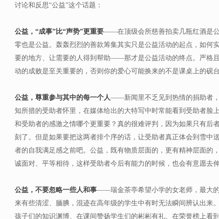
讨论和反思“公益”这个话题：
公益，“成事”比“声势”更重要
——在顶级会所慈善拍卖几瓶红酒是
零也是公益。轰轰烈烈的善款筹集其实只是公益活动的起点，如何
要的地方、让需要的人得到帮助——那才是公益活动的终点。严格
动的成败是至关重要的，否则你的爱心可能换来的不是课桌上的砚
公益，尊重参与其中的每一个人
——新闻里不乏见到热情的捐助者
知所措的受助者怀里，在媒体给出的大特写中时常能看到受助者脸
和受助者的感激之情哪个更重要？真的很难评判，因为如果只有后
刻了。但是如果要把这两者排个序的话，让受助者真正体会到雪中
者的自我满足感之前吧。公益，既有物质层面的，更有精神层面的
诚面对、平等相待，这样受助者今后有能力的时候，也会有意愿去
公益，不要忽略一些人和事
——瑞金茶亭希望小学的女老师，最大的2
来有些清涩、腼腆，混迹在高年级的学生中有时无法瞬间辨认出来
孩子们的知识渊博、在课间赞扬学生们的彬彬有礼、在荣誉榜上看