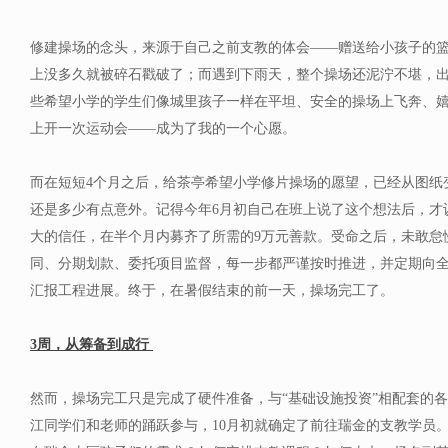
修建操场的念头，来源于自己之前支教的体会——赠送给小孩子的
上没多久就被碎石戳破了；而遇到下雨天，整个操场还泥泞不堪，
些希望小学的学生们像城里孩子一样在平坦、安全的操场上飞奔、
上开一次运动会——成为了我的一个心愿。
而在短短4个月之后，给茶亭希望小学修片操场的愿望，已经从图纸
还是多少有点意外。记得今年6月初自己在班上说了这个想法后，才
大的信任，在半个月内募齐了所需的9万元善款。受命之后，未敢怠
同、分期划款、委托项目监督，每一步都严谨按时推进，并定期向
汇报工程进展。终于，在暑假结束的前一天，操场完工了。
3周，从筹备到成行
然而，操场完工只是完成了硬件准备，与“基础设施投资”相配套的
江同学们和老师的踊跃参与，10月初就确定了前往瑞金的支教学员