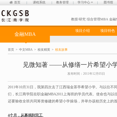
首页
课程系统
教务管理
学习中心
图书馆
教授/研究
综合管理MBA
金融
项目介绍
项目特色
金融MBA
首页
>
中文MBA
>
校友精英
>
校友故事
见微知著 ——从修缮一片希望小
发布时间：2011年12月05日
2011年10月31日，我第四次去了江西瑞金茶亭希望小学。与以往
们，长江商学院在职金融MBA2011上海班的学员代表。使命也与
还要验收全班共同筹资修建的希望小学操场，并举办该校历史上的
4个月，从募捐到完工