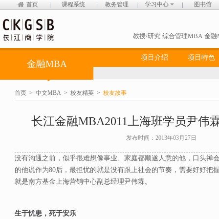
首页
课程系统
教务管理
学习中心
图书馆
教授/研究
综合管理MBA
金融
项目介绍
项目特色
金融MBA
首页
>
中文MBA
>
校友精英
>
校友故事
长江金融MBA2011上海班学员尹伟
发布时间：2013年03月27日
没有沟通之前，似乎很难想像事业、家庭都顺遂人意的他，口头禅会
的他说作为80后，最担忧的就是没有跟上社会的节奏，需要好好把
就是南方基金上海营销中心副总经理尹伟霖。
生于忧患，死于安乐