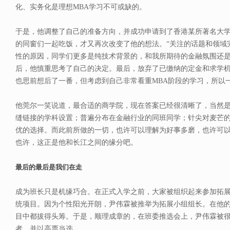
化、实务化是理想MBA学习不可或缺的。
于是，他调整了自己的准备方向，并成功申请到了香港某所著名大学
的同窗们一起吃饭，才又再次改变了他的想法。“关注的话题和领域
性的原因，同学们更多是纯技术背景的，和我所期待的金融氛围还是
后，他慎重思考了自己的决定。最后，放弃了已缴纳的定金和求学
也思前想后了一番，但考虑到自己非常看重MBA阶段的学习，所以
他莞尔一笑说道，最合适的商学院，现在答案已经很清晰了，当然是
缝链接的学科设置；普遍分布在金融行业的同班同学；针尖对麦芒
优的选择。而此前所做的一切，也许可以理解为好事多磨，也许可
也许，这正是他和长江之间的缘分吧。
最后的最后是我们在走
成为班长只是机缘巧合。在正式入学之前，大家被组织起来参加拓
统项目。因为个性阳光开朗，尹伟霖被推举为拓展小组组长。在他
目中都拔得头筹。于是，顺理成章的，在班委推选会上，尹伟霖被
者，并以高票当选。