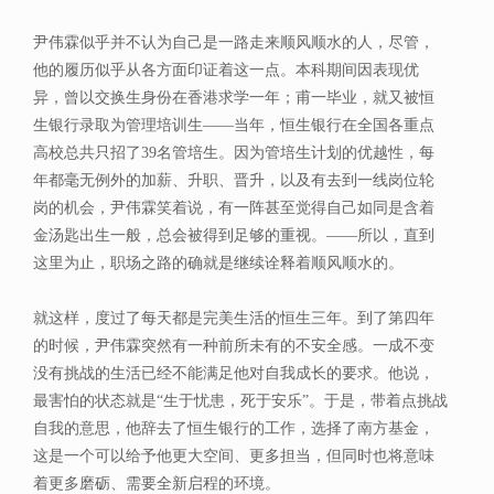
尹伟霖似乎并不认为自己是一路走来顺风顺水的人，尽管，
他的履历似乎从各方面印证着这一点。本科期间因表现优
异，曾以交换生身份在香港求学一年；甫一毕业，就又被恒
生银行录取为管理培训生——当年，恒生银行在全国各重点
高校总共只招了39名管培生。因为管培生计划的优越性，每
年都毫无例外的加薪、升职、晋升，以及有去到一线岗位轮
岗的机会，尹伟霖笑着说，有一阵甚至觉得自己如同是含着
金汤匙出生一般，总会被得到足够的重视。——所以，直到
这里为止，职场之路的确就是继续诠释着顺风顺水的。
就这样，度过了每天都是完美生活的恒生三年。到了第四年
的时候，尹伟霖突然有一种前所未有的不安全感。一成不变
没有挑战的生活已经不能满足他对自我成长的要求。他说，
最害怕的状态就是“生于忧患，死于安乐”。于是，带着点挑战
自我的意思，他辞去了恒生银行的工作，选择了南方基金，
这是一个可以给予他更大空间、更多担当，但同时也将意味
着更多磨砺、需要全新启程的环境。