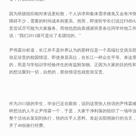
因为班级组织相对来说更松散，个人诉求和集体需求难免又会有冲
障碍不少，需要的时间成本则更高。然而，即使听学长们说过FMB
意尝试尽可能为大家服务。而他也想由衷感谢班里各位同学对他工
说：“我们2011级可是出了名团结的。”
尹伟霖分析道，长江并不是外界认为的那样仅是一个高端社交俱乐
弥足珍贵的校园情谊。即使身居高位，在长江一样众生平等。来这
的，而是与学知识学经验伴生的有益附加物。正因为大家的目的性
的想法聚到一切，自然的，那份情谊也就愈加宝贵。
作为2011级的学生，毕业已近在眼前，说到这里快人快语的尹伟霖
样想法的人不止尹伟霖一个，于是，大家干净利落的组织了一场毕
整个活动从策划到执行，快的出乎人意料。发起去阳朔旅行的当天，
齐了48份旅行经费。