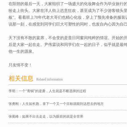
在阳朔的最后一天，大家组织了一场盛大的化妆舞会作为毕业旅行
纷走上街头。大家在洋人街上恣意狂欢，甚至成为了不少游客镜头里
板”。看着班上70年代老大哥们也精心化妆，穿上了预先准备的服装
说那一刻，在感觉到同学们巨大可塑性的同时，也发自内心因为自
天下没有不散的宴席，不会变的是昔日同窗间纯粹的情谊。开始的
后是大家一起在走。尹伟霖说和同学们在一起的日子，似乎就是最
他一生的源泉。
只友情不变！
相关信息
Related information
李明：一个“青铜”的逆袭，人生就是不断选择的过程
张勇刚：人生如长跑，拿下一个又一个目标就能到达想去的地方
张冕峰：如果不出去走走，以为眼前的就是全世界