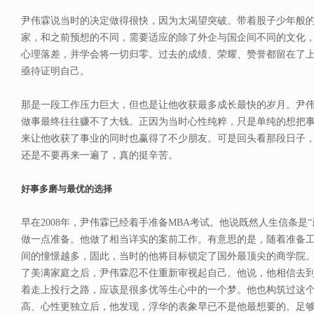
尹伟霖说当时的决定做得很快，因为太渴望突破。带着股子少年般
家，和之前预想的不同，需要适应的除了外企与国企间不同的文化
心理落差，并学会将一切归零。过去的成绩、荣耀、赞誉都留在了
亟待证明自己。
那是一段工作压力巨大，但也是让他收获最多成长最快的岁月。尹
做事最终往往赚不了大钱。正因为当时心性纯粹，只是单纯的想把
来让他收获了事业的同时也赢得了不少朋友。可是回头看那段日子
还是不要再来一遍了，真的挺辛苦。
好事多磨与最优的选择
早在2008年，尹伟霖已经着手准备MBA考试。他说既然人生信条是
做一点准备。他做了相当详实的案前工作。有意思的是，随着准备工
间的憧憬越多，固此，当时的他将目标锁定了国外最顶尖的商学院
了美满家庭之后，尹伟霖忍不住重新审视起自己。他说，他相信去
着走上投行之路，应该是很多优等生心中的一个梦。他也构筑过这
高、心性更独立后，他发现，浮华的表象早已不是他最想要的。足