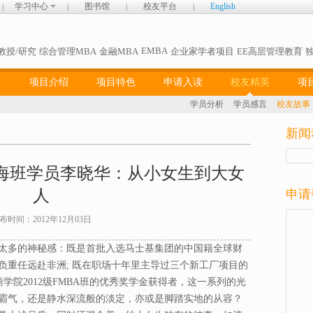
学习中心
图书馆
校友平台
English
EMBA
教授/研究
综合管理MBA
金融MBA
企业家学者项目
EE高层管理教育
项目介绍
项目特色
申请入读
校友精英
项
学员分析
学员感言
校友故事
新闻
2上海班学员李晓华：从小女生到大女
人
申请
布时间：2012年12月03日
太多的神秘感：既是首批入选马士基集团的中国籍全球财
负重任远赴非洲; 既在职场十年里主导过三个新工厂项目的
学院2012级FMBA班的优秀奖学金获得者，这一系列的光
霸气，还是静水深流般的淡定，亦或是脚踏实地的从容？