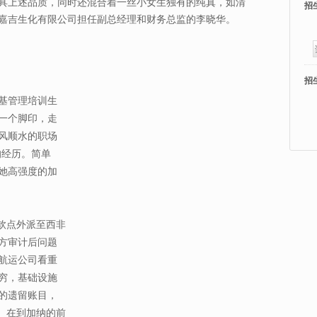
具上述品质，同时还混合着一丝小女生独有的纯真，如清
招
嘉吉生化有限公司担任副总经理和财务总监的李晓华。
招
基管理培训生
一个脚印，走
风顺水的职场
的经历。简单
了她高强度的加
O钦点外派至西非
方审计后问题
航运公司看重
穷，基础设施
的遗留账目，
。在到加纳的前