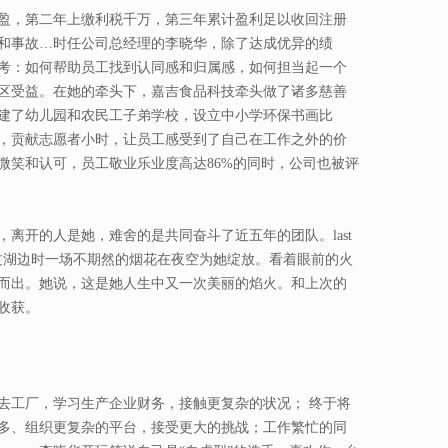
盈，第二年上缴利税千万，第三年累计盈利足以收回注册
和事故…时任公司总经理的李晓华，除了达成优异的绩
考：如何帮助员工找到认同感和归属感，如何担当起一个
区受益。在她的牵头下，嘉吉食品科技牵头做了诸多慈善
建了幼儿园和农民工子弟学校，设立中小学环保书画比
，贡献志愿者小时，让员工感受到了自己在工作之外的价
微笑和认可，员工敬业乐业度高达86%的同时，公司也被评
离开的人是她，难舍的是共同奋斗了近五年的团队。last
路过湖边时一场不期然的烟花在夜空为她绽放。看着眼前的火
而出。她说，这是她人生中又一次美丽的焰火。和上次的
收获。
去工厂，学习生产企业财务，接触更复杂的状况； 终于将
多、组织更复杂的平台，接受更大的挑战；工作繁忙的同