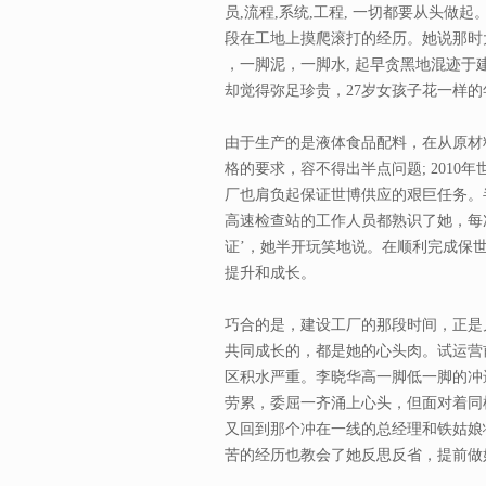
员,流程,系统,工程, 一切都要从头
段在工地上摸爬滚打的经历。她说那时
，一脚泥，一脚水, 起早贪黑地混迹于建筑
却觉得弥足珍贵，27岁女孩子花一样的
由于生产的是液体食品配料，在从原材
格的要求，容不得出半点问题; 201
厂也肩负起保证世博供应的艰巨任务。
高速检查站的工作人员都熟识了她，每
证’，她半开玩笑地说。在顺利完成保
提升和成长。
巧合的是，建设工厂的那段时间，正是
共同成长的，都是她的心头肉。试运营
区积水严重。李晓华高一脚低一脚的冲
劳累，委屈一齐涌上心头，但面对着同
又回到那个冲在一线的总经理和铁姑娘
苦的经历也教会了她反思反省，提前做