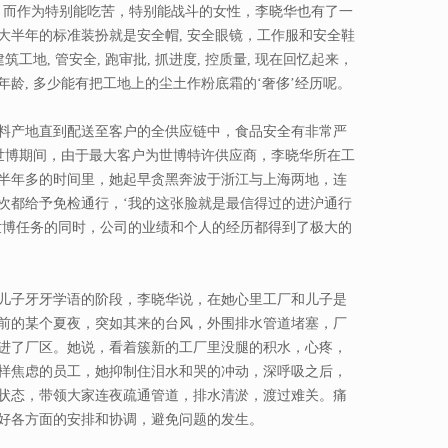
做起。而作为特别能吃苦，特别能战斗的女性，李晓华也有了一
大半年的标准装扮就是安全帽, 安全眼镜，工作服和安全鞋
工地, 管安全, 跑审批, 抓进度, 控质量, 现在回忆起来，
年龄, 多少能有把工地上的尘土作粉底霜的‘奢侈’经历呢。
料产地直到配送至客户的全供应链中，食品安全有非常严
0年世博期间，由于最大客户为世博特许供应商，李晓华所在工
半年多的时间里，她起早贪黑奔波于浙江与上海两地，连
次都给予免检通行，‘我的这张脸就是最信得过的进沪通行
世博任务的同时，公司的业绩和个人的经历都得到了极大的
儿子牙牙学语的阶段，李晓华说，在她心里工厂和儿子是
前的某个夏夜，突如其来的台风，外围排水管道堵塞，厂
进了厂区。她说，看着簇新的工厂里没腿的积水，心疼，
样焦虑的员工，她抑制住泪水和哭的冲动，深呼吸之后，
状态，带领大家连夜疏通管道，排水清淤，渡过难关。痛
好各方面的安排和协调，避免问题的发生。