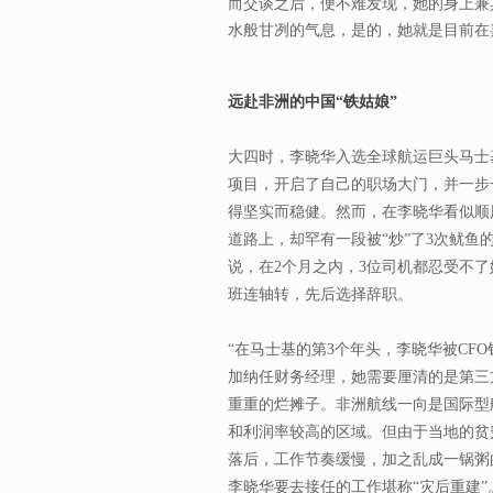
而交谈之后，便不难发现，她的身上兼
水般甘冽的气息，是的，她就是目前在
远赴非洲的中国“铁姑娘”
大四时，李晓华入选全球航运巨头马士
项目，开启了自己的职场大门，并一步
得坚实而稳健。然而，在李晓华看似顺
道路上，却罕有一段被“炒”了3次鱿鱼
说，在2个月之内，3位司机都忍受不
班连轴转，先后选择辞职。
“在马士基的第3个年头，李晓华被CF
加纳任财务经理，她需要厘清的是第三
重重的烂摊子。非洲航线一向是国际型
和利润率较高的区域。但由于当地的贫
落后，工作节奏缓慢，加之乱成一锅粥
李晓华要去接任的工作堪称“灾后重建”