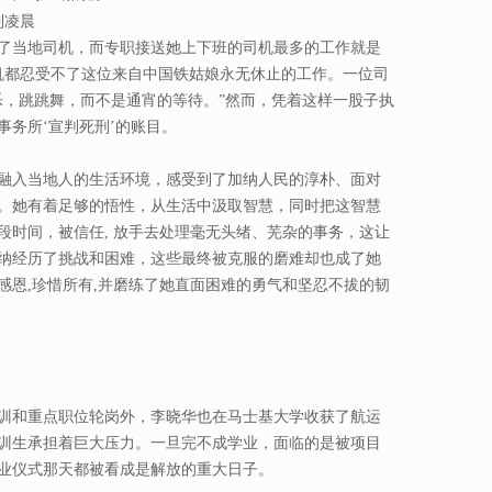
到凌晨
了当地司机，而专职接送她上下班的司机最多的工作就是
机都忍受不了这位来自中国铁姑娘永无休止的工作。一位司
乐，跳跳舞，而不是通宵的等待。”然而，凭着这样一股子执
事务所‘宣判死刑’的账目。
融入当地人的生活环境，感受到了加纳人民的淳朴、面对
。她有着足够的悟性，从生活中汲取智慧，同时把这智慧
段时间，被信任, 放手去处理毫无头绪、芜杂的事务，这让
纳经历了挑战和困难，这些最终被克服的磨难却也成了她
感恩,珍惜所有,并磨练了她直面困难的勇气和坚忍不拔的韧
训和重点职位轮岗外，李晓华也在马士基大学收获了航运
训生承担着巨大压力。一旦完不成学业，面临的是被项目
业仪式那天都被看成是解放的重大日子。