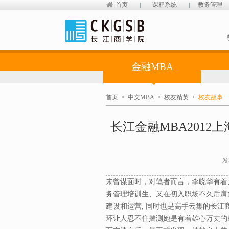
首页
课程系统
教务管理
金融MBA
首页
>
中文MBA
>
校友精英
>
校友故事
长江金融MBA201
发
未曾谋面时，对笔者而言，李晓华有着
务管理培训生、又在初入职场不久后肩
建设和运营, 同时也是高手云集的长江商
环让人忍不住揣测她是有着雄心万丈的