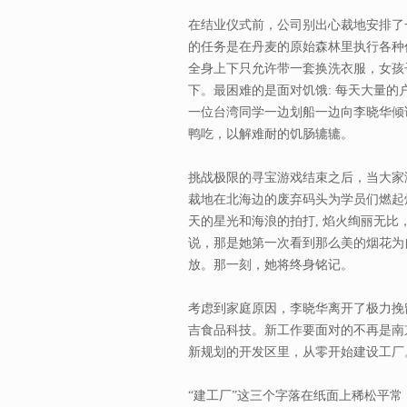
在结业仪式前，公司别出心裁地安排了
的任务是在丹麦的原始森林里执行各种
全身上下只允许带一套换洗衣服，女孩
下。最困难的是面对饥饿: 每天大量
一位台湾同学一边划船一边向李晓华倾
鸭吃，以解难耐的饥肠辘辘。
挑战极限的寻宝游戏结束之后，当大家
裁地在北海边的废弃码头为学员们燃起
天的星光和海浪的拍打, 焰火绚丽无
说，那是她第一次看到那么美的烟花为
放。那一刻，她将终身铭记。
考虑到家庭原因，李晓华离开了极力挽
吉食品科技。新工作要面对的不再是南
新规划的开发区里，从零开始建设工厂
“建工厂”这三个字落在纸面上稀松平