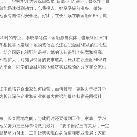
……。李晓华开玩笑说自己是“自虐型”的选手，喜欢作一台
总能迅速找到动力，忘我投入。她享受提前准备、做好一
她很有自信和安全感。好比，在长江读在职金融MBA，就
本科时的专业。李晓华笃信：金融源自实体，也最终回归到
华很惊喜地发现：她的笃信在长江在职金融MBA的理念里
。结合国际化视野的课程让她的认知得到了拓宽和提高。
不断扩大，对知识储备的要求愈高，长江在职金融MBA课
的平台，同学们金融和实体经济实践经验的分享和交流也
江不但培养企业家如何经营，如何管理，更致力于提升学
为长江深信企业和企业家做大做强的最终归宿是回报社
海、长春两地之间，与此同时还要做到工作、家庭、学习
她又努力把三样事情做到最好； “要平衡好三方关系，一定
就是努力付出。工作让我实现自身价值和职业发展；家庭