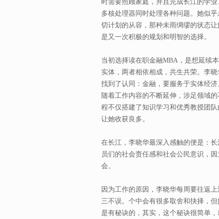
时需要照顾家庭，并且完成长江的学业
多核处理器同时处理各种问题。她似乎
切计划的从容，那种未雨绸缪的状态让
是又一次积极的规划和明智的选择。
当初选择读在职金融MBA，是想延续
实体，两者相依相成，共生共荣。李晓
找到了认同：金融，要服务于实体经济
随着工作内容的不断延伸，涉足领域的
程不仅搭建了知识学习和优秀教授团队
让她收获良多。
在长江，李晓华最深入感触的便是：长
员们的社会责任感和社会公民意识，因
会。
因为工作的原因，李晓华每周要往返上
三不误。个中会有很多取舍和抉择，但
是有秘诀的，其实，这个秘诀很简单，