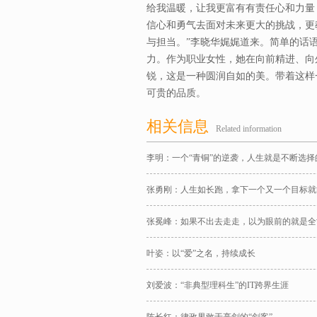
给我温暖，让我更富有有责任心和力量
信心和勇气去面对未来更大的挑战，更
与担当。”李晓华娓娓道来。简单的话
力。作为职业女性，她在向前精进、向
锐，这是一种圆润自如的美。带着这样
可贵的品质。
相关信息
Related information
李明：一个“青铜”的逆袭，人生就是不断选择
张勇刚：人生如长跑，拿下一个又一个目标就
张冕峰：如果不出去走走，以为眼前的就是全
叶姿：以“爱”之名，持续成长
刘爱波：“非典型理科生”的IT跨界生涯