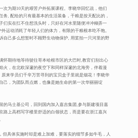
一次为期10天的艰苦户外拓展课程。李晓华回忆说，他们
任务, 配给的只有最基本的生活装备，干粮是按天配比的，
子们实在扛不住想洗头时，只好在河水里随便冲冲糊弄一
的户外运动消耗了年轻人们的体力，有限的干粮根本吃不饱。
诉自己多么想暂时不顾野生动物保护, 用桨拍一只河里的野
满怀期待地等待驶往哥本哈根市区的大巴时,教官们别出心
焰火，在北欧深邃的夜空下和同样深邃的北海旁，伴着漫
比，原来学员们千辛万苦寻到的宝贝盒子里就是烟花！李晓华
自己，为团队而点燃，也像是她生命的第一次华丽丽绽
留的马士基公司，回到国内加入嘉吉集团,参与新建项目嘉
京路上高档写字楼里舒适的白领状态，而是要在浙江嘉兴
。
常，但具体实施时却是难上加难，要落实的细节多如牛毛，人