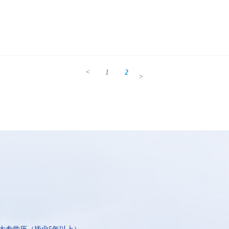
<
1
2
>