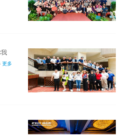
你我
春
更多