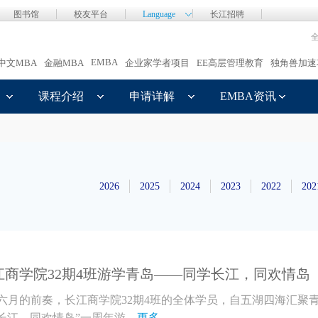
图书馆
校友平台
Language
长江招聘
EMBA
中文MBA
金融MBA
企业家学者项目
EE高层管理教育
独角兽加速
课程介绍
申请详解
EMBA资讯
2026
2025
2024
2023
2022
202
商学院32期4班游学青岛——同学长江，同欢情岛
六月的前奏，长江商学院32期4班的全体学员，自五湖四海汇聚
长江，同欢情岛”一周年游...
更多