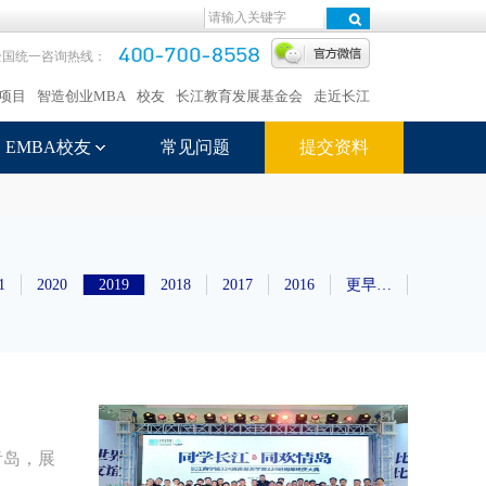
全国统一咨询热线：
项目
智造创业MBA
校友
长江教育发展基金会
走近长江
EMBA校友
常见问题
提交资料
1
2020
2019
2018
2017
2016
更早…
青岛，展