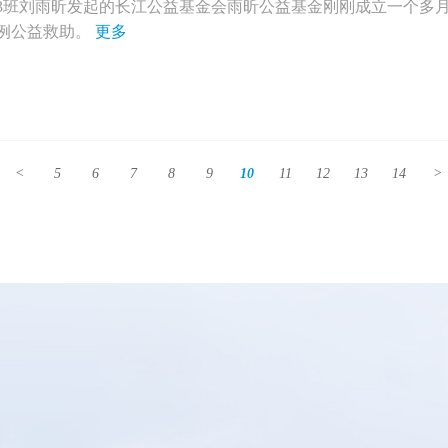
期3班刘雨昕发起的长江公益基金会雨昕公益基金刚刚成立一个多
例公益救助。
更多
<
5
6
7
8
9
10
11
12
13
14
>