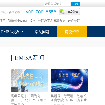
全国统一咨询热线：
项目
智造创业MBA
校友
长江教育发展基金会
走近长江
EMBA校友
常见问题
提交资料
EMBA新闻
高考同题｜「因为向
焕新境 · 行无疆｜数读长
往……」长江EMBA版作
江商学院EMBA 47期新生
文征集令
2026-06-06