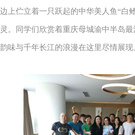
边上伫立着一只跃起的中华美人鱼“白
灵。同学们欣赏着重庆母城渝中半岛最
韵味与千年长江的浪漫在这里尽情展现