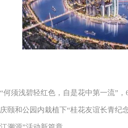
“何须浅碧轻红色，自是花中第一流”，
庆颐和公园内栽植下“桂花友谊长青纪念
江溯源”活动新篇章。