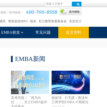
全国统一咨询热线：
项目
智造创业MBA
校友
长江教育发展基金会
走近长江
EMBA校友
常见问题
提交资料
EMBA新闻
高考同题｜「因为向
焕新境 · 行无疆｜数读长
往……」长江EMBA版作
江商学院EMBA 47期新生
文征集令
2026-06-06