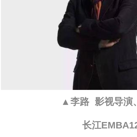
▲
李路
影视导演
长江EMBA1