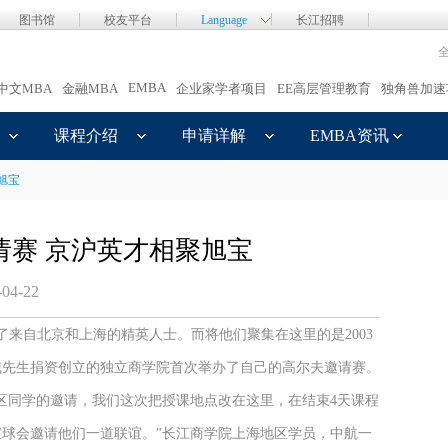
图书馆
校友平台
Language
长江招聘
EMBA
中文MBA
金融MBA
企业家学者项目
EE高层管理教育
独角兽加速
课程介绍
申请详解
EMBA资讯
旭宝
请赛 京沪英才相聚旭宝
-04-22
来自北京和上海的精英人士。而将他们聚集在这里的是2003
嘉城先生捐资创立的独立商学院首次举办了自己的高尔夫邀请赛。
同学的邀请，我们这次把授课地点改在这里，在结束4天课程
球会邀请他们一道联谊。"长江商学院上海地区学员，中航一