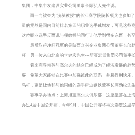
集团，中集申发建设实业公司董事长顾弘人先生说。
而一向被誉为"洗脑教授"的长江商学院院长项兵也参加了此
量的竟然是国内目前排名第四的职业选手戚增发，可见这些
这位职业选手反而说与项教授的同行让他学到很多东西，甚
最后取得净杆冠军的是陕西众兴企业集团公司董事长邝劲松先生
杆，另一位来自北京的李健宏先生---新疆宏景集团公司董事
看来商界精英与高尔夫的结合已经成为了经济发展的趋势，
要，希望大家能够在比赛中加强彼此的联系，并且得到快乐。
鸟杆，更是让他和与他同组的选手舜业钢铁董事长席劲松先
赛事举办地点：上海旭宝高尔夫俱乐部，这座坐落在上海
办过4届中国公开赛，今年9月，中国公开赛将再次选定这里