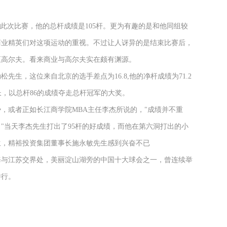
次比赛，他的总杆成绩是105杆。更为有趣的是和他同组较
商业精英们对这项运动的重视。不过让人讶异的是结束比赛后，
至高尔夫。看来商业与高尔夫实在颇有渊源。
，这位来自北京的选手差点为16.8,他的净杆成绩为71.2
长，以总杆86的成绩夺走总杆冠军的大奖。
或者正如长江商学院MBA主任李杰所说的，"成绩并不重
"当天李杰先生打出了95杆的好成绩，而他在第六洞打出的小
生，精裕投资集团董事长施永敏先生感到兴奋不已
与江苏交界处，美丽淀山湖旁的中国十大球会之一，曾连续举
举行。