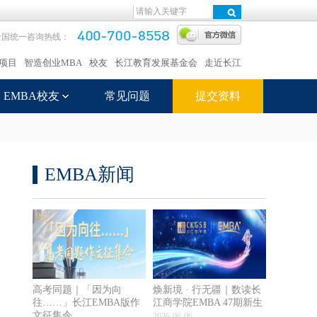
全国统一咨询热线：
项目
智造创业MBA
校友
长江教育发展基金会
走近长江
EMBA校友
常见问题
提交资料
EMBA新闻
高考同题｜「因为向
焕新境 · 行无疆｜数读长
往……」长江EMBA版作
江商学院EMBA 47期新生
文征集令
2026-06-06