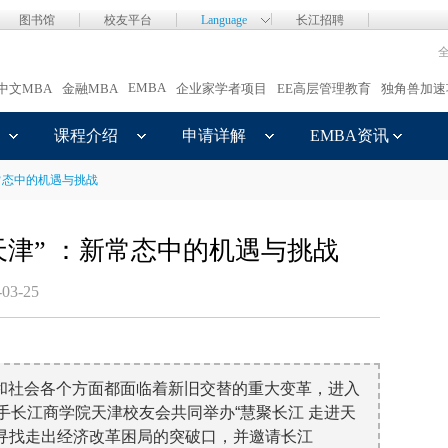
图书馆
校友平台
Language
长江招聘
EMBA
中文MBA
金融MBA
企业家学者项目
EE高层管理教育
独角兽加速
课程介绍
申请详解
EMBA资讯
新常态中的机遇与挑战
进天津” ：新常态中的机遇与挑战
-03-25
和社会各个方面都面临着新旧交替的重大变革，进入
A携手长江商学院天津校友会共同举办“慧聚长江 走进天
寻找走出经济改革困局的突破口，并邀请长江