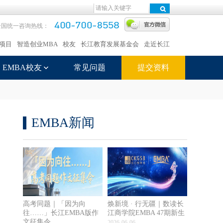
全国统一咨询热线：
项目
智造创业MBA
校友
长江教育发展基金会
走近长江
EMBA校友
常见问题
提交资料
EMBA新闻
高考同题｜「因为向
焕新境 · 行无疆｜数读长
往……」长江EMBA版作
江商学院EMBA 47期新生
文征集令
2026-06-06