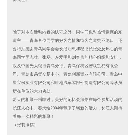
除了对本次活动内容的认可之外，同学们也对热情豪爽的东
道主――青岛各位同学的好客之情和待客之道赞不绝口，还
要特别感谢青岛同学会会长潘明忠和秘书长张沁及热心的青
岛同学吴志壮、张磊、左爱明和刘春燕的精心组织和安排，
以及中国光大银行青岛分行、青岛保税区智联贸易有限公
司、青岛市易货交易中心、青岛创新置业有限公司、青岛中
星宝枫实业有限公司和胜地汽车零部件制造有限公司等学员
所在单位的大力协助。
两天的相聚一瞬即过，美好的记忆会深烙在每个参加活动的
长江人心中。春天给2004年带来了崭新的活力，长江人期待
着每一次精彩的相聚！
（张莉撰稿）