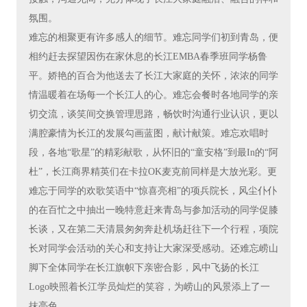
氛围。
难忘的相聚更有许多感人的细节。难忘同学们初到青岛，便
相约赶去探望因伤在家休息的长江EMBA春季班同学杨鲁
平。娇艳的百合为他送去了长江大家庭的关怀，浓浓的同学
情温暖着在场每一个长江人的心。难忘会餐时各地同学的亲
切交流，谈笑间交换管理思路，畅饮时沟通行业认识，更以
满腔豪情为长江的发展勾画蓝图，献计献策。难忘欢唱时
段，各地“歌星”的精彩献歌，从怀旧的“童安格”到最In的“阿
杜”，长江商界精英们在卡拉OK麦克前同样是大放光彩。更
难忘于同学的欢歌笑语中“惊喜亮相”的项兵院长，风尘仆仆
的在百忙之中抽出一晚特意赶来青岛与参加活动的同学促膝
长谈，又在第二天清晨匆匆奔赴机场赶往下一个行程，项院
长对同学会活动的关心和支持让大家深受感动。还难忘崂山
脚下全体同学在长江旗帜下亲密合影，风中飞扬的长江
Logo映照着长江学员灿烂的笑容，为崂山的风景添上了一
抹亮色。