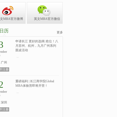
文MBA官方微博
英文MBA官方微信
日历
更多
3
申请长江 更好的选择| 抢位！八
月苏州、杭州，九月广州系列
圆桌活动
ember
0
...
广州
即注册
2
重磅福利 | 长江商学院Global
MBA体验营即将开营！
ember
...
0
深圳
即注册