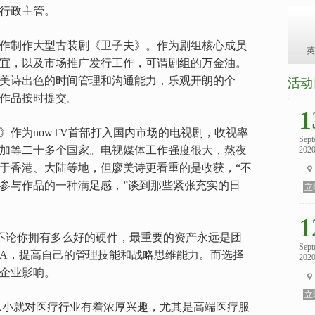
行政主管。
作制作大型古装剧《卫子夫》。作为剧组核心成员
英
宜，以及市场推广发行工作，可谓剧组的万金油。
美诗出色的时间管理和沟通能力，乐观开朗的个
活动
作品按时提交。
1
》作为nowTV首部打入国内市场的电视剧，收视率
Sept
加等二十多个国家。电视媒体工作强度很大，熬夜
202
于香港、大陆等地，但廖美诗更看重的是收获，“不
参与作品的一种满足感，”谈到那些紧张充实的日
立
1
“不论你拥有多么好的硬件，最重要的资产永远是团
Sept
BA，提高自己的管理技能和战略思维能力。而选择
202
企业影响。
立
从小就对医疗行业有着浓厚兴趣，尤其是高端医疗服