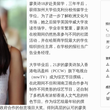
廖美诗18岁赴美留学，三年半后，
获得加州大学伯克利分校传媒学士
学位。为了进一步了解欧洲文化与
市场，她之后留学英国华威大学攻
招
读市场学。学业非常繁重，廖美诗
在校期间仍然热衷参与不同的社团
活动，并在哈斯商学院最大的学生
组织担任主席，在学校的报社当广
告业务经理。
资
大学毕业后，21岁的廖美诗加入香
港电讯盈科（PCCW）旗下电视台
（nowTV）成为综艺节目撰稿，
在此期间不但和湖南卫视合作参与
感
制作不同类形的综艺节目，还自制
了多档具有浓郁香港人文气息的特
色节目。作为综艺组最年轻的撰
政府合作的创意项目大奖。得到高层的认可的廖美