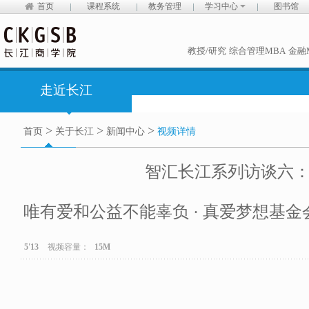
首页
课程系统
教务管理
学习中心
图书馆
教授/研究
综合管理MBA
金融
走近长江
>
>
>
首页
关于长江
新闻中心
视频详情
智汇长江系列访谈六
唯有爱和公益不能辜负 · 真爱梦想基金会
5'13
视频容量：
15M