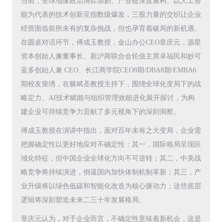
当前，全球地缘政治博弈加剧、产业链深度重构、以人工智
能为代表的技术创新呈指数级爆发，三股力量的交织让企业
经营面临前所未有的复杂挑战，但也孕育着破局的新机遇。
在圆桌对话环节，傅成玉教授，金山办公CEO章庆元，源星
资本创始人兼董事长、新沪商联合会轮值主席卓福民和妙可
蓝多创始人兼 CEO、长江商学院CEO8期/DBA8期/EMBA6
期校友柴琇，在滕斌圣教授主持下，围绕全球化变局下的战
略定力、AI技术赋能与组织管理效能进化展开探讨，为构
建企业可持续竞争力贡献了多元视角下的深刻洞察。
傅成玉教授在演讲中指出，面对百年未有之大变局，企业需
把握确定性以更好地应对不确定性：其一，国际格局呈现区
域化特征，但中国企业全球化方向不可逆转；其二，中美战
略竞争将持续演进，倒逼国内加快体制机制革新；其三，产
业升级将以绿色低碳和智能化改造为核心驱动力；这些底层
逻辑将深刻塑造未来二三十年发展格局。
章庆元认为，对于企业而言，不确定性意味着新机会，这是