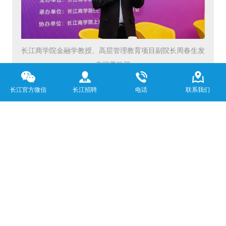
长江商学院金融学教授、高层管理教育项目副院长周春生发
表闭幕致辞
周春生教授在闭幕致辞中指出，当前时代呈现两大特征：
长江官方微信
长江招聘
电话
联系我们
AI等技术爆发式发展带来产业重构机遇，全球贸易体系碎
片化与地缘政治博弈加剧则构成严峻挑战。新形势下，中国
已通过双循环、科技自主等战略做好准备，中国企业可通过
加速供应链多元化布局，通过“一带一路”和全球南方市场开
拓构建新的贸易网络。周教授呼吁，企业家应在不确定环境
中保持敏捷学习能力，将外部压力转化为转型升级动力。他
总结道："每一次重大变局都是重新定义规则的时刻，唯有
持续进化者方能引领未来。"
本次论坛吸引200余位企业家及行业翘楚及十余家头部媒体