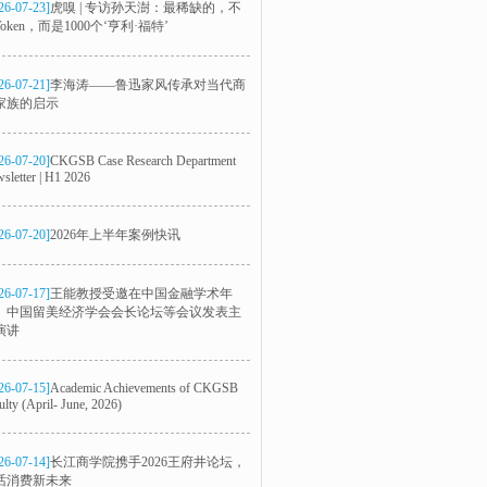
26-07-23]
虎嗅 | 专访孙天澍：最稀缺的，不
oken，而是1000个‘亨利·福特’
26-07-21]
李海涛——鲁迅家风传承对当代商
家族的启示
26-07-20]
CKGSB Case Research Department
sletter | H1 2026
26-07-20]
2026年上半年案例快讯
26-07-17]
王能教授受邀在中国金融学术年
、中国留美经济学会会长论坛等会议发表主
演讲
26-07-15]
Academic Achievements of CKGSB
ulty (April- June, 2026)
26-07-14]
长江商学院携手2026王府井论坛，
话消费新未来