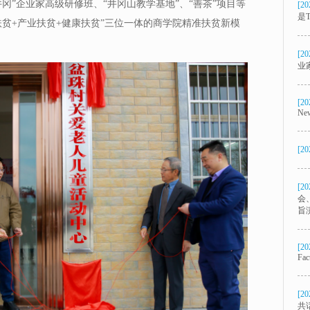
冈”企业家高级研修班、“井冈山教学基地”、“善茶”项目等
[20
是T
贫+产业扶贫+健康扶贫”三位一体的商学院精准扶贫新模
[20
业
[20
New
[20
[20
会
旨
[20
Fac
[20
共