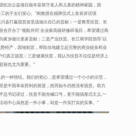
望此次公益项目能丰富留守老人和儿童的精神家园，因
务工的子女们安心。”阎教授在揭牌仪式上发表讲话强
遂川县打赢脱贫攻坚战做出自己的贡献：一是教育扶贫。长
联合开办了‘领航井冈’企业家高级研修班项目，希望通过商
为家乡做出更多贡献；二是产业扶贫。长江商学院倡导‘以
优势特产，因地制宜，帮助当地建立起完整的商业链条和业
困户们真正脱贫；三是健康扶贫，我认为扶贫不仅仅是经济上
慰藉也尤为重要。”
人的一种情结。我们的初心，是希望通过一个小小的示范，
里是中国革命胜利的摇篮，然而如今仍然没有脱贫。助力
平总书记讲过，扶贫不能光喊口号，更不能搞形式主义,一
活动中心虽然是一件小事，却是一件实打实的实事。”