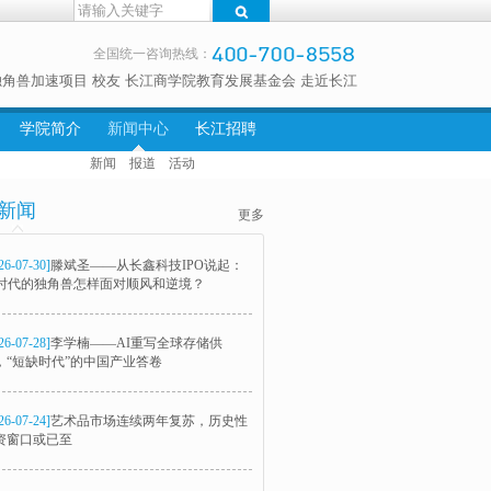
全国统一咨询热线：
独角兽加速项目
校友
长江商学院教育发展基金会
走近长江
学院简介
新闻中心
长江招聘
新闻
报道
活动
新闻
更多
26-07-30]
滕斌圣——从长鑫科技IPO说起：
I时代的独角兽怎样面对顺风和逆境？
26-07-28]
李学楠——AI重写全球存储供
，“短缺时代”的中国产业答卷
26-07-24]
艺术品市场连续两年复苏，历史性
资窗口或已至