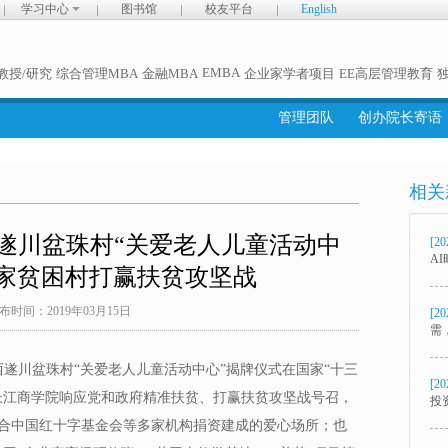
学习中心
图书馆
校友平台
English
EMBA
教授/研究
综合管理MBA
金融MBA
企业家学者项目
EE高层管理教育
管理团队
创办院长寄语
相关
遂川盆珠村“关爱老人儿童活动中
[20
A
国家贫困村打赢扶贫攻坚战
布时间：2019年03月15日
[20
需
江西遂川盆珠村“关爱老人儿童活动中心”揭牌仪式在国家“十三
[20
长江商学院响应党和政府精准扶贫、打赢扶贫攻坚战号召，
投
合中国红十字基金会等多家机构捐资建成的爱心场所；也