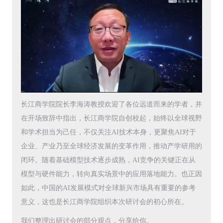
长江商学院院长李海涛教授欢迎了各位远道而来的学者，并
在开场致辞中指出，长江商学院自创校起，始终以全球视野
和学术担当为己任，不仅关注AI技术本身，更聚焦AI对于
企业、产业乃至全球经济发展的变革作用，推动产学研用的
闭环。随着基础模型技术逐步成熟，AI竞争的关键正在从
模型与硬件能力，转向真实场景中的应用落地能力。也正因
如此，中国的AI发展模式对全球新兴市场具有重要的参考
意义，这也是长江商学院组织本次研讨会的初心所在。
我们整理出研讨会的部分观点，分享给你。