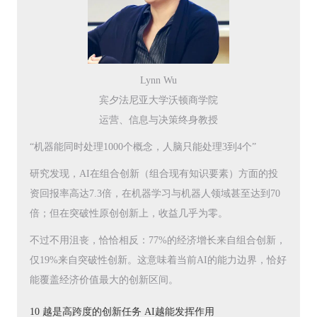
Lynn Wu
宾夕法尼亚大学沃顿商学院
运营、信息与决策终身教授
“机器能同时处理1000个概念，人脑只能处理3到4个”
研究发现，AI在组合创新（组合现有知识要素）方面的投
资回报率高达7.3倍，在机器学习与机器人领域甚至达到70
倍；但在突破性原创创新上，收益几乎为零。
不过不用沮丧，恰恰相反：77%的经济增长来自组合创新，
仅19%来自突破性创新。这意味着当前AI的能力边界，恰好
能覆盖经济价值最大的创新区间。
10 越是高跨度的创新任务 AI越能发挥作用