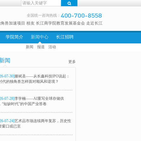
全国统一咨询热线：
独角兽加速项目
校友
长江商学院教育发展基金会
走近长江
学院简介
新闻中心
长江招聘
新闻
报道
活动
新闻
更多
26-07-30]
滕斌圣——从长鑫科技IPO说起：
I时代的独角兽怎样面对顺风和逆境？
26-07-28]
李学楠——AI重写全球存储供
，“短缺时代”的中国产业答卷
26-07-24]
艺术品市场连续两年复苏，历史性
资窗口或已至