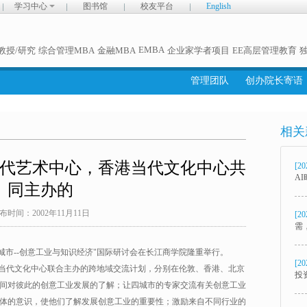
学习中心
图书馆
校友平台
English
EMBA
教授/研究
综合管理MBA
金融MBA
企业家学者项目
EE高层管理教育
管理团队
创办院长寄语
相关
代艺术中心，香港当代文化中心共
[20
A
同主办的
布时间：2002年11月11日
[20
需
创意城市--创意工业与知识经济"国际研讨会在长江商学院隆重举行。
[20
港当代文化中心联合主办的跨地域交流计划，分别在伦敦、香港、北京
投
间对彼此的创意工业发展的了解；让四城市的专家交流有关创意工业
体的意识，使他们了解发展创意工业的重要性；激励来自不同行业的