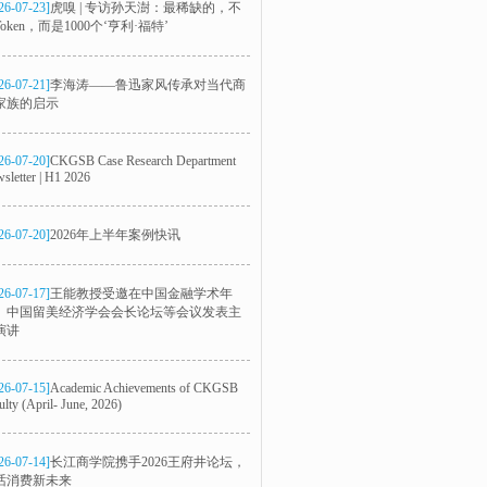
26-07-23]
虎嗅 | 专访孙天澍：最稀缺的，不
oken，而是1000个‘亨利·福特’
26-07-21]
李海涛——鲁迅家风传承对当代商
家族的启示
26-07-20]
CKGSB Case Research Department
sletter | H1 2026
26-07-20]
2026年上半年案例快讯
26-07-17]
王能教授受邀在中国金融学术年
、中国留美经济学会会长论坛等会议发表主
演讲
26-07-15]
Academic Achievements of CKGSB
ulty (April- June, 2026)
26-07-14]
长江商学院携手2026王府井论坛，
话消费新未来