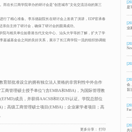
[20
。而在长江商学院举办的研讨会是"创意城市"文化交流活动的第三
是T
进行了精心准备。李乐德副院长在研讨会上发表了演讲，EDP宦承春
[20
，还亲自主持了研讨会，确保了研讨会的圆满成功。
业
商学院与相关单位如香港当代文化中心、汕头大学等的了解，扩大了学
李嘉诚基金会之间的良好关系，展示了长江商学院一流的组织协调能
[20
New
[20
[20
日，是教育部批准设立的拥有独立法人资格的非营利性中外合作
会
旨
工商管理硕士授予单位”(含EMBA和MBA)，为国际管理教
(EFMD)成员，并获得AACSB和EQUIS认证。学院总部位
[20
)；高级工商管理硕士项目(EMBA)；企业家学者项目；高
Fac
。
[20
更多分享：
打印
共