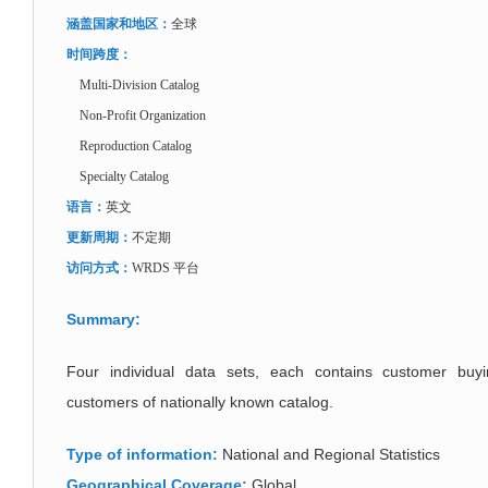
涵盖国家和地区：
全球
时间跨度：
Multi-Division Catalog
Non-Profit Organization
Reproduction Catalog
Specialty Catalog
语言：
英文
更新周期：
不定期
访问方式：
WRDS 平台
Summary:
Four individual data sets, each contains customer buy
customers of nationally known catalog.
Type of information:
National and Regional Statistics
Geographical Coverage:
Global