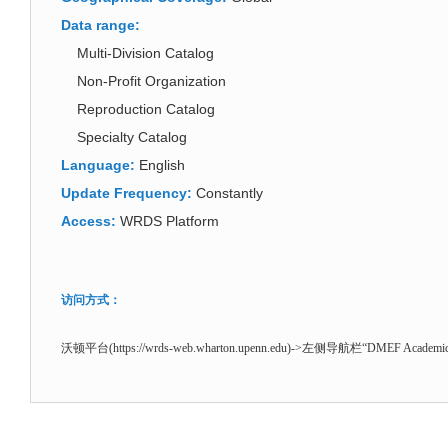
Data range:
Multi-Division Catalog
Non-Profit Organization
Reproduction Catalog
Specialty Catalog
Language:
English
Update Frequency:
Constantly
Access:
WRDS Platform
访问方式：
沃顿平台(https://wrds-web.wharton.upenn.edu)->左侧导航栏“DMEF Academic