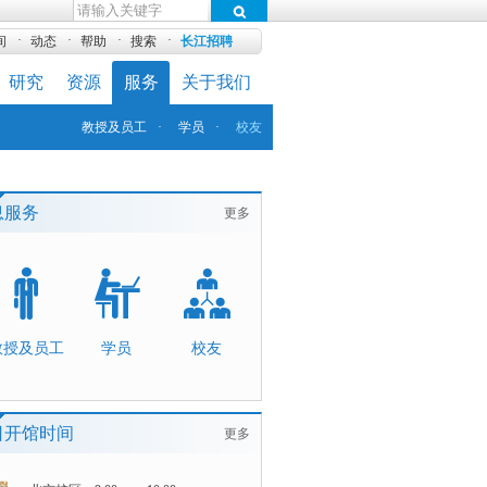
·
·
·
·
间
动态
帮助
搜索
长江招聘
研究
资源
服务
关于我们
教授及员工
·
学员
·
校友
息服务
更多
教授及员工
学员
校友
日开馆时间
更多