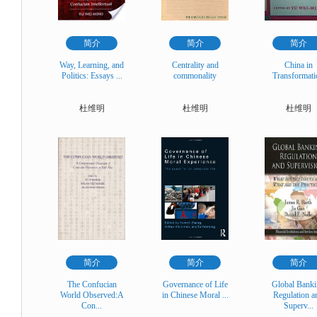
简介
简介
简介
Way, Learning, and
Centrality and
China in
Politics: Essays ...
commonality
Transformati
杜维明
杜维明
杜维明
简介
简介
简介
The Confucian
Governance of Life
Global Bank
World Observed:A
in Chinese Moral ...
Regulation a
Con...
Superv...