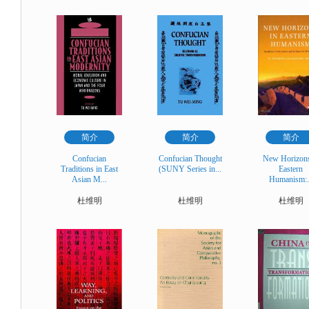
简介
简介
简介
Confucian
Confucian Thought
New Horizons
Traditions in East
(SUNY Series in...
Eastern
Asian M...
Humanism:.
杜维明
杜维明
杜维明