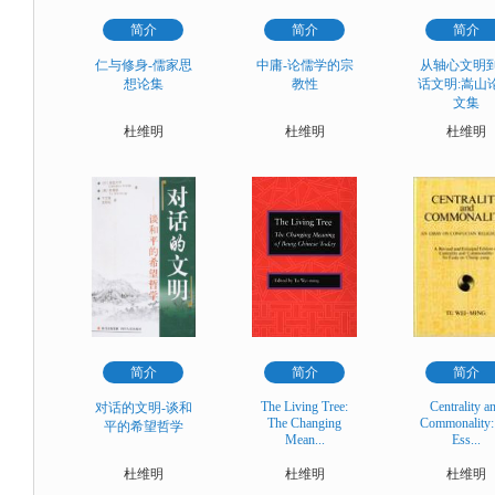
简介
简介
简介
仁与修身-儒家思
中庸-论儒学的宗
从轴心文明
想论集
教性
话文明:嵩山
文集
杜维明
杜维明
杜维明
简介
简介
简介
The Living Tree:
Centrality a
对话的文明-谈和
The Changing
Commonality:
平的希望哲学
Mean...
Ess...
杜维明
杜维明
杜维明