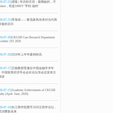
26-07-23]
虎嗅 | 专访孙天澍：最稀缺的，不
oken，而是1000个‘亨利·福特’
26-07-21]
李海涛——鲁迅家风传承对当代商
家族的启示
26-07-20]
CKGSB Case Research Department
sletter | H1 2026
26-07-20]
2026年上半年案例快讯
26-07-17]
王能教授受邀在中国金融学术年
、中国留美经济学会会长论坛等会议发表主
演讲
26-07-15]
Academic Achievements of CKGSB
ulty (April- June, 2026)
26-07-14]
长江商学院携手2026王府井论坛，
话消费新未来