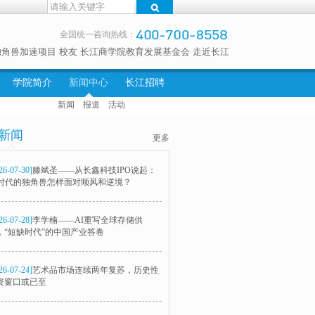
全国统一咨询热线：
独角兽加速项目
校友
长江商学院教育发展基金会
走近长江
学院简介
新闻中心
长江招聘
新闻
报道
活动
新闻
更多
26-07-30]
滕斌圣——从长鑫科技IPO说起：
I时代的独角兽怎样面对顺风和逆境？
26-07-28]
李学楠——AI重写全球存储供
，“短缺时代”的中国产业答卷
26-07-24]
艺术品市场连续两年复苏，历史性
资窗口或已至