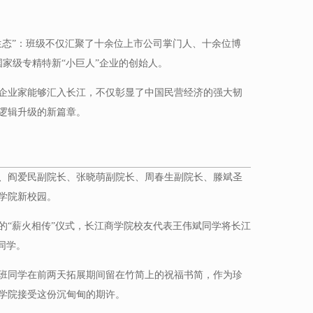
生态”：班级不仅汇聚了十余位上市公司掌门人、十余位博
国家级专精特新“小巨人”企业的创始人。
企业家能够汇入长江，不仅彰显了中国民营经济的强大韧
逻辑升级的新篇章。
、阎爱民副院长、张晓萌副院长、周春生副院长、滕斌圣
学院新校园。
的“薪火相传”仪式，长江商学院校友代表王伟斌同学将长江
同学。
班同学在前两天拓展期间留在竹简上的祝福书简，作为珍
学院接受这份沉甸甸的期许。