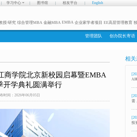
学习中心
图书馆
校友平台
English
EMBA
教授/研究
综合管理MBA
金融MBA
企业家学者项目
EE高层管理教育
管理团队
创办院长寄语
相关
长江商学院北京新校园启幕暨EMBA
[20
A
春季开学典礼圆满举行
布时间：2026年06月05日
[20
需
[20
投