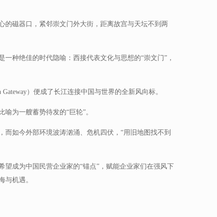
心的磁器口，紧邻崇文门外大街，距离故宫与天坛不到两
是一种绝佳的时代隐喻：西接代表文化与思想的“崇文门”，
 Gateway）便成了长江连接中国与世界的全新风向标。
比喻为一艘蓄势待发的“巨轮”。
，而如今外部环境波涛汹涌、危机四伏，“用旧地图找不到
希望成为中国民营企业家的“锚点”，赋能企业家们在强风下
海与机遇。