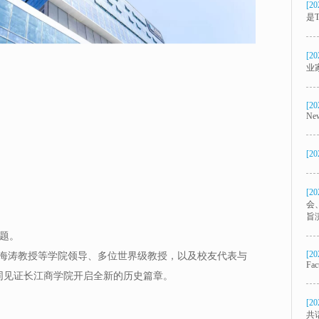
[20
是T
[20
业
[20
New
[20
[20
会
旨
主题。
[20
海涛教授等学院领导、多位世界级教授，以及校友代表与
Fac
，共同见证长江商学院开启全新的历史篇章。
[20
共